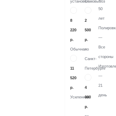
установки
Самовывоз
50
лет
8
2
Полировк
220
500
—
р.
р.
Все
Обычная
по
стороны
Санкт-
Изготовл
11
Петербурге
—
520
21
р.
4
день
Усиленная
000
р.