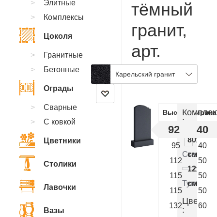
Элитные
тёмный
Комплексы
гранит,
Цоколя
арт.
Гранитные
AA.36
Бетонные
Карельский гранит
Ограды
Сварные
Комплек
Высота
Ширина
:
С ковкой
92
40
80x40x
Цветники
95
40
Стелла
см.
112
50
Столики
12x50x
115
50
Тумба
см.
Лавочки
115
50
Цветник
132
60
:
Вазы