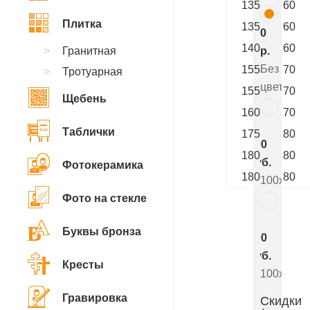
135
60
Плитка
135
60
0
140
60
Гранитная
р.
Без
155
70
Тротуарная
цветника
155
70
Щебень
160
70
7
Таблички
175
80
800
180
80
руб.
Фотокерамика
180
80
100x50x5
Фото на стекле
5
Буквы бронза
000
руб.
Кресты
100x50x8
Гравировка
Скидки