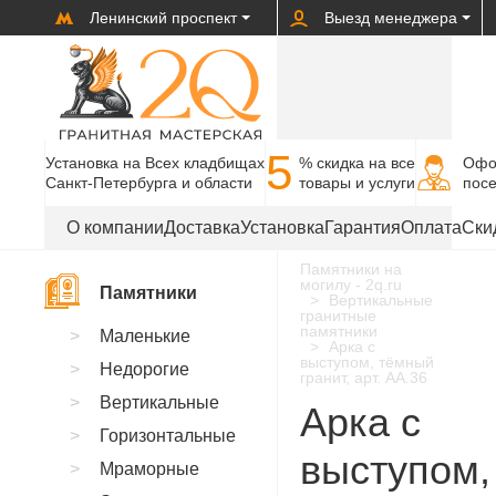
Ленинский проспект
Выезд менеджера
5
Установка на Всех кладбищах
% cкидка на все
Офо
Санкт-Петербурга и области
товары и услуги
пос
О компании
Доставка
Установка
Гарантия
Оплата
Ски
Памятники на
могилу - 2q.ru
Памятники
Вертикальные
гранитные
памятники
Маленькие
Арка с
выступом, тёмный
Недорогие
гранит, арт. AA.36
Вертикальные
Арка с
Горизонтальные
выступом,
Мраморные