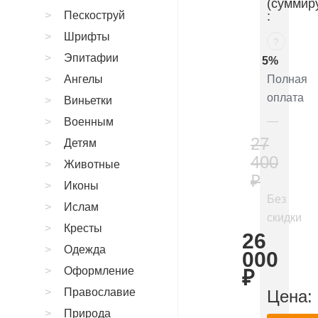
(суммир
Пескоструй
:
Шрифты
?
Эпитафии
5%
Ангелы
Полная
оплата
Виньетки
Военным
27
Детям
400
Животные
₽
Иконы
Без
Ислам
скидки
Кресты
26
Одежда
000
Оформление
₽
Православие
Цена:
Природа