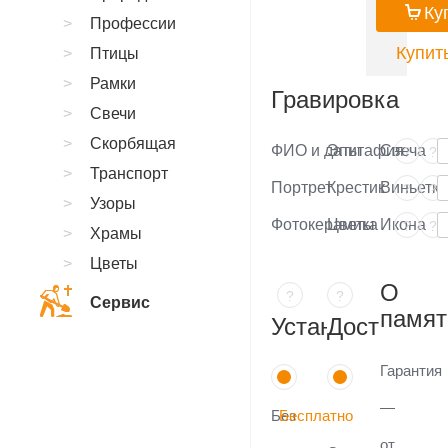
Ку
Профессии
Купить
Птицы
Рамки
Гравировка
Свечи
Скорбящая
ФИО и даты
Эпитафия
Свеча
?
?
Транспорт
Портрет
Крестик
Виньетка
?
?
Узоры
Фотокерамика
Цветы
Икона
?
?
Храмы
Цветы
О
?
?
Сервис
памят
Установка
Доставка
Гарантия
—
Без
Бесплатно
от