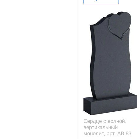
Сердце с волной,
вертикальный
монолит, арт. AB.83