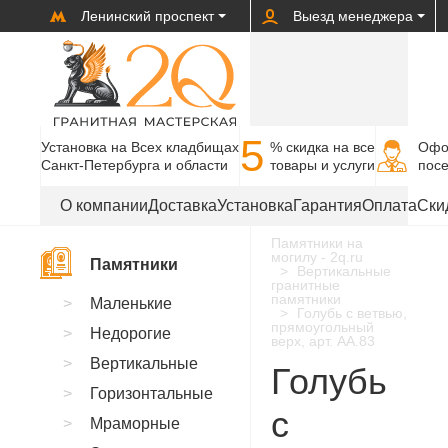
Ленинский проспект
Выезд менеджера
5
Установка на Всех кладбищах
% cкидка на все
Офо
Санкт-Петербурга и области
товары и услуги
пос
О компании
Доставка
Установка
Гарантия
Оплата
Ски
Памятники на
могилу - 2q.ru
Памятники
Вертикальные
гранитные
памятники
Маленькие
Голубь с ветвью,
прямоугольный
Недорогие
верх, арт. AA.83
Вертикальные
Голубь
Горизонтальные
с
Мраморные