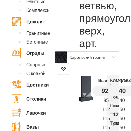
Элитные
ветвью,
Комплексы
прямоуго
Цоколя
верх,
Гранитные
арт.
Бетонные
AA.83
Ограды
Карельский гранит
Сварные
С ковкой
Комплек
Высота
Ширина
Цветники
:
92
40
80x40x
Столики
95
40
Стелла
см.
112
50
Лавочки
12x50x
115
50
Тумба
см.
Вазы
115
50