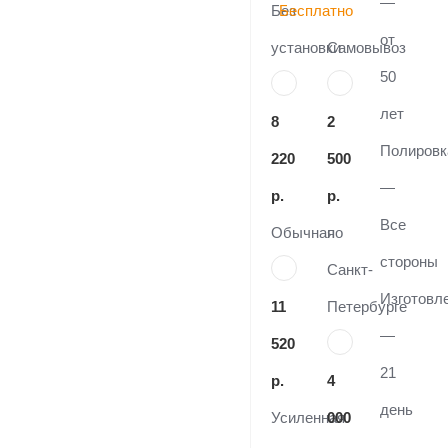
—
Без
Бесплатно
от
установки
Самовывоз
50
лет
8
2
Полировк
220
500
—
р.
р.
Все
Обычная
по
стороны
Санкт-
Изготовл
11
Петербурге
—
520
21
р.
4
день
Усиленная
000