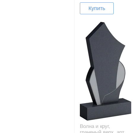
Купить
Волна и круг,
граненый верх, арт.