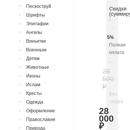
Пескоструй
Скидки
(суммир
Шрифты
:
Эпитафии
?
Ангелы
5%
Виньетки
Полная
Военным
оплата
Детям
Животные
29
Иконы
500
Ислам
₽
Кресты
Без
скидки
Одежда
28
Оформление
000
Православие
₽
Природа