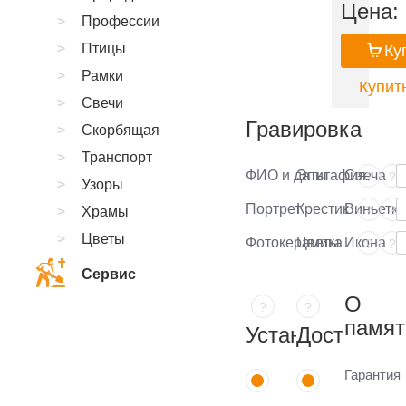
Цена:
Профессии
Птицы
Ку
Рамки
Купить
Свечи
Гравировка
Скорбящая
Транспорт
ФИО и даты
Эпитафия
Свеча
?
?
Узоры
Портрет
Крестик
Виньетка
?
?
Храмы
Цветы
Фотокерамика
Цветы
Икона
?
?
Сервис
О
?
?
памят
Установка
Доставка
Гарантия