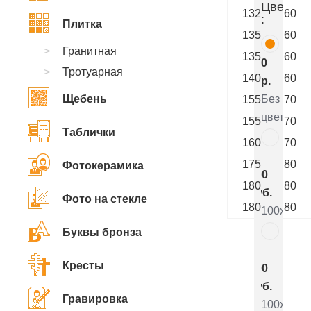
Цветник
132
60
:
Плитка
135
60
Гранитная
135
60
0
Тротуарная
140
60
р.
Щебень
Без
155
70
цветника
155
70
Таблички
160
70
7
175
80
Фотокерамика
800
180
80
руб.
Фото на стекле
180
80
100x50x5
Буквы бронза
5
Кресты
000
руб.
Гравировка
100x50x8