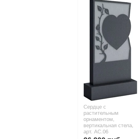
Сердце с
растительным
орнаментом,
вертикальная стела,
арт. AC.06