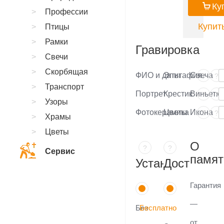
Ку
Профессии
Купить
Птицы
Рамки
Гравировка
Свечи
Скорбящая
ФИО и даты
Эпитафия
Свеча
?
?
Транспорт
Портрет
Крестик
Виньетка
?
?
Узоры
Фотокерамика
Цветы
Икона
?
?
Храмы
Цветы
О
?
?
Сервис
памят
Установка
Доставка
Гарантия
—
Без
Бесплатно
от