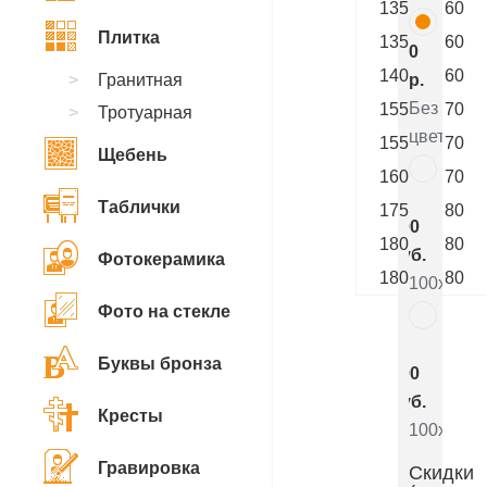
135
60
Плитка
135
60
0
140
60
Гранитная
р.
Без
155
70
Тротуарная
цветника
155
70
Щебень
160
70
7
Таблички
175
80
800
180
80
руб.
Фотокерамика
180
80
100x50x5
Фото на стекле
5
Буквы бронза
000
руб.
Кресты
100x50x8
Гравировка
Скидки