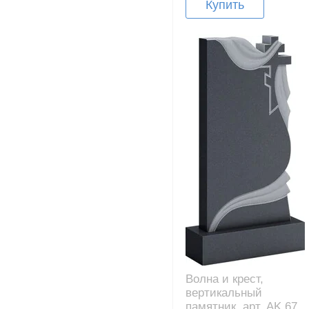
Купить
Волна и крест,
вертикальный
памятник, арт. AK.67