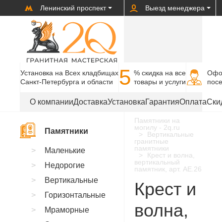
Ленинский проспект
Выезд менеджера
5
Установка на Всех кладбищах
% cкидка на все
Офо
Санкт-Петербурга и области
товары и услуги
пос
О компании
Доставка
Установка
Гарантия
Оплата
Ски
Памятники на
могилу - 2q.ru
Памятники
Вертикальные
гранитные
памятники
Маленькие
Крест и волна,
вертикальный
Недорогие
памятник, арт. AE.26
Вертикальные
Крест и
Горизонтальные
волна,
Мраморные