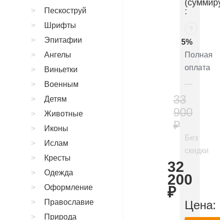
(суммир
Пескоструй
:
Шрифты
?
Эпитафии
5%
Ангелы
Полная
оплата
Виньетки
Военным
33
Детям
900
Животные
₽
Иконы
Без
Ислам
скидки
Кресты
32
Одежда
200
Оформление
₽
Православие
Цена:
Природа