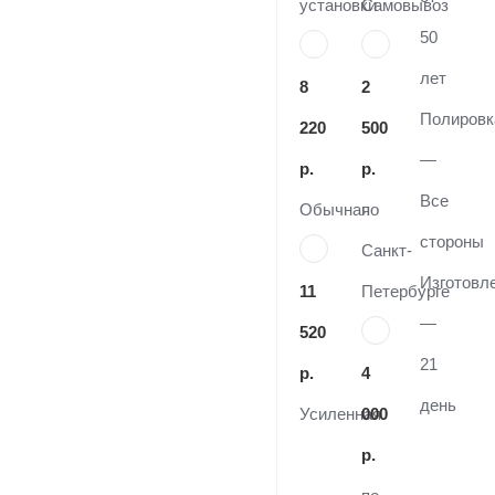
установки
Самовывоз
50
лет
8
2
Полировк
220
500
—
р.
р.
Все
Обычная
по
стороны
Санкт-
Изготовл
11
Петербурге
—
520
21
р.
4
день
Усиленная
000
р.