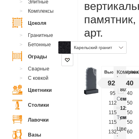
Элитные
вертикал
Комплексы
памятник,
Цоколя
арт.
Гранитные
AE.26
Бетонные
Карельский гранит
Ограды
Сварные
Комплек
Высота
Ширина
:
С ковкой
92
40
80x40x
Цветники
95
40
Стелла
см.
112
50
Столики
12x50x
115
50
Тумба
см.
Лавочки
115
50
Цветник
132
60
:
Вазы