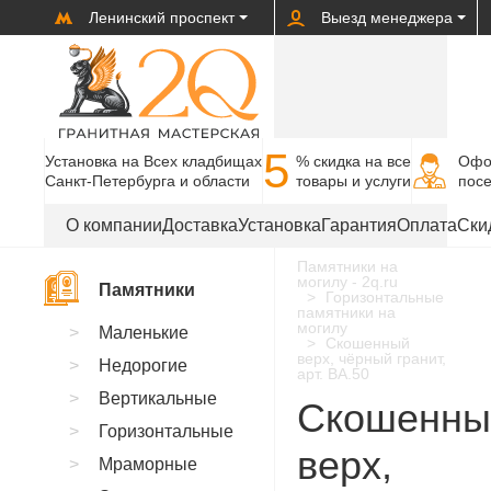
Ленинский проспект
Выезд менеджера
5
Установка на Всех кладбищах
% cкидка на все
Офо
Санкт-Петербурга и области
товары и услуги
пос
О компании
Доставка
Установка
Гарантия
Оплата
Ски
Памятники на
могилу - 2q.ru
Памятники
Горизонтальные
памятники на
могилу
Маленькие
Скошенный
верх, чёрный гранит,
Недорогие
арт. BA.50
Вертикальные
Скошенны
Горизонтальные
верх,
Мраморные