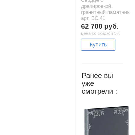
Сердце с
драпировкой,
гранитный памятник,
арт. BC.41
62 700 руб.
цена со скидкой 5%
Купить
Ранее вы
уже
смотрели :