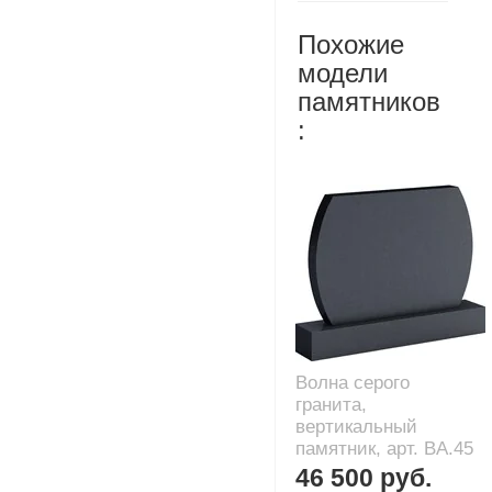
Похожие
модели
памятников
:
Волна серого
гранита,
вертикальный
памятник, арт. BA.45
46 500 руб.