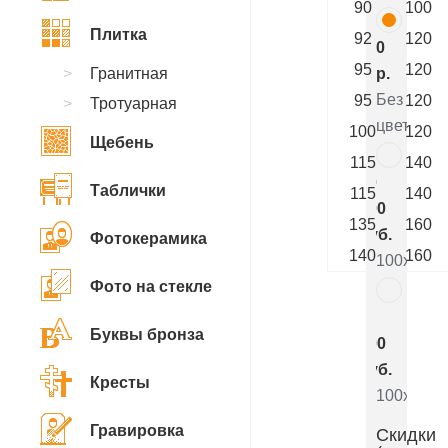
90
100
Плитка
92
120
0
95
120
Гранитная
р.
Без
95
120
Тротуарная
цветника
100
120
Щебень
115
140
10
Таблички
115
140
200
135
160
руб.
Фотокерамика
140
160
100x90x5
Фото на стекле
5
Буквы бронза
800
руб.
Кресты
100x90x8
Гравировка
Скидки