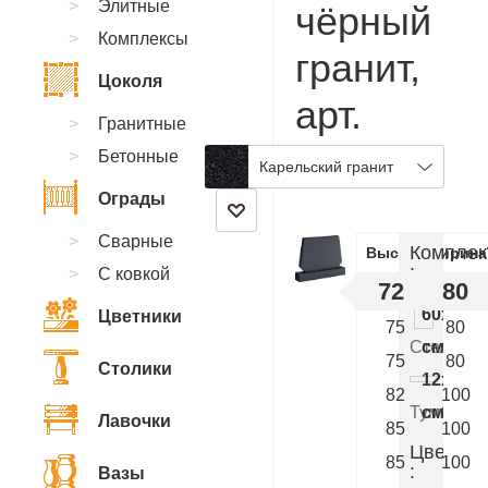
Элитные
чёрный
Комплексы
гранит,
Цоколя
арт.
Гранитные
BA.50
Бетонные
Карельский гранит
Ограды
Сварные
Комплек
Высота
Ширина
:
С ковкой
72
80
60x80x
Цветники
75
80
Стелла
см.
75
80
Столики
12x90x
82
100
Тумба
см.
Лавочки
85
100
Цветник
85
100
:
Вазы