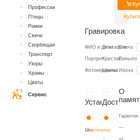
Ку
Профессии
Купить
Птицы
Рамки
Гравировка
Свечи
Скорбящая
ФИО и даты
Эпитафия
Свеча
?
?
Транспорт
Портрет
Крестик
Виньетка
?
?
Узоры
Фотокерамика
Цветы
Икона
?
?
Храмы
Цветы
О
?
?
Сервис
памят
Установка
Доставка
Гарантия
—
Без
Бесплатно
от