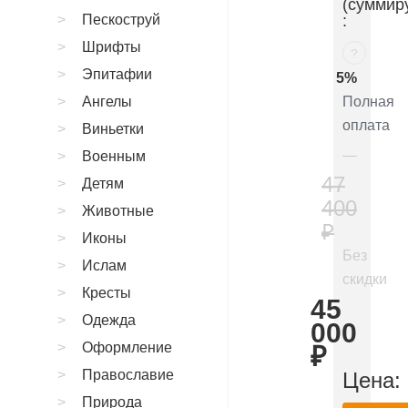
(суммир
Пескоструй
:
Шрифты
?
Эпитафии
5%
Ангелы
Полная
оплата
Виньетки
Военным
47
Детям
400
Животные
₽
Иконы
Без
Ислам
скидки
Кресты
45
Одежда
000
Оформление
₽
Православие
Цена:
Природа