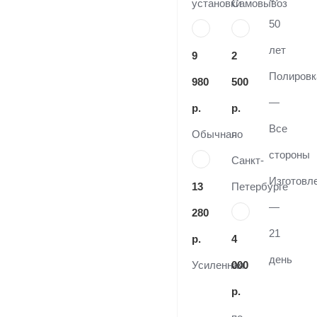
установки
Самовывоз
50
лет
9
2
Полировк
980
500
—
р.
р.
Все
Обычная
по
стороны
Санкт-
Изготовл
13
Петербурге
—
280
21
р.
4
день
Усиленная
000
р.