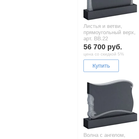
Листья и ветви,
прямоугольный верх,
арт. BB.22
56 700 руб.
цена со скидкой 5%
Купить
Волна с ангелом,