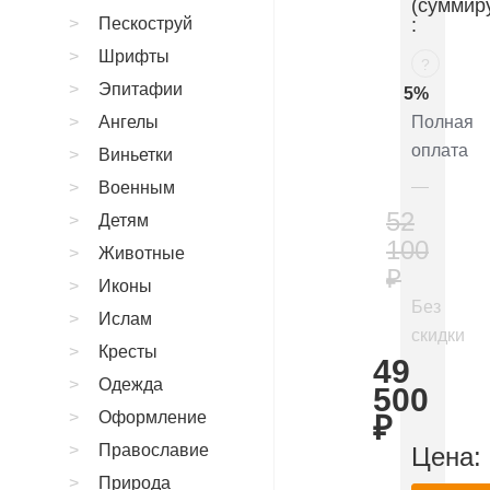
(суммир
Пескоструй
:
Шрифты
?
Эпитафии
5%
Ангелы
Полная
оплата
Виньетки
Военным
52
Детям
100
Животные
₽
Иконы
Без
Ислам
скидки
Кресты
49
Одежда
500
Оформление
₽
Православие
Цена:
Природа