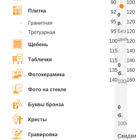
90
100
Плитка
92
120
0
95
120
Гранитная
р.
Без
95
120
Тротуарная
цветника
100
120
Щебень
115
140
10
Таблички
115
140
200
135
160
руб.
Фотокерамика
140
160
100x90x5
Фото на стекле
5
Буквы бронза
800
руб.
Кресты
100x90x8
Гравировка
Скидки