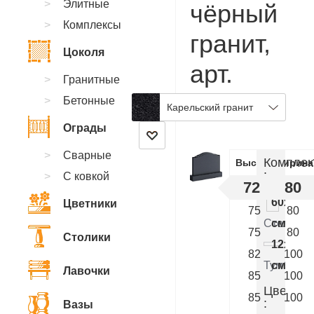
Элитные
чёрный
Комплексы
гранит,
Цоколя
арт.
Гранитные
BB.05
Бетонные
Карельский гранит
Ограды
Сварные
Комплек
Высота
Ширина
:
С ковкой
72
80
60x80x
Цветники
75
80
Стелла
см.
75
80
Столики
12x90x
82
100
Тумба
см.
Лавочки
85
100
Цветник
85
100
:
Вазы