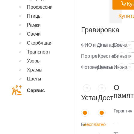
Ку
Профессии
Купить
Птицы
Рамки
Гравировка
Свечи
Скорбящая
ФИО и даты
Эпитафия
Свеча
?
?
Транспорт
Портрет
Крестик
Виньетка
?
?
Узоры
Фотокерамика
Цветы
Икона
?
?
Храмы
Цветы
О
?
?
Сервис
памят
Установка
Доставка
Гарантия
—
Без
Бесплатно
от