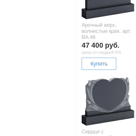
Арочный верх,
волнистые края, арт.
BA.46
47 400 руб.
цена со скидкой 5%
Купить
Сердце с