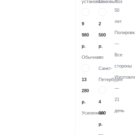
установки
Самовывоз
50
лет
9
2
Полировк
980
500
—
р.
р.
Все
Обычная
по
стороны
Санкт-
Изготовл
13
Петербурге
—
280
21
р.
4
день
Усиленная
000
р.