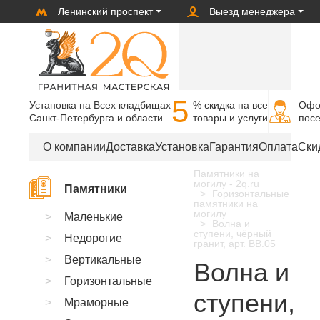
Ленинский проспект
Выезд менеджера
5
Установка на Всех кладбищах
% cкидка на все
Офо
Санкт-Петербурга и области
товары и услуги
пос
О компании
Доставка
Установка
Гарантия
Оплата
Ски
Памятники на
могилу - 2q.ru
Памятники
Горизонтальные
памятники на
могилу
Маленькие
Волна и
ступени, чёрный
Недорогие
гранит, арт. BB.05
Вертикальные
Волна и
Горизонтальные
ступени,
Мраморные