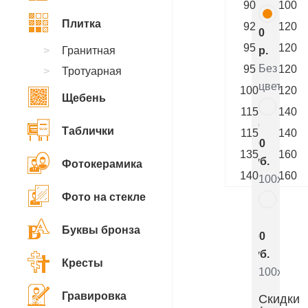
90
100
Плитка
92
120
0
95
120
Гранитная
р.
Без
95
120
Тротуарная
цветника
100
120
Щебень
115
140
10
Таблички
115
140
200
135
160
руб.
Фотокерамика
140
160
100x90x5
Фото на стекле
5
Буквы бронза
800
руб.
Кресты
100x90x8
Гравировка
Скидки