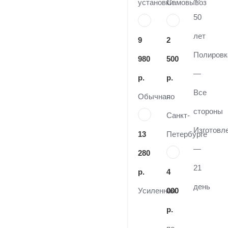
установки
Самовывоз
50
лет
9
2
Полировк
980
500
—
р.
р.
Все
Обычная
по
стороны
Санкт-
Изготовл
13
Петербурге
—
280
21
р.
4
день
Усиленная
000
р.