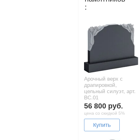
:
Арочный верх с
драпировкой,
цельный силуэт, арт.
BC.01
56 800 руб.
цена со скидкой 5%
Купить