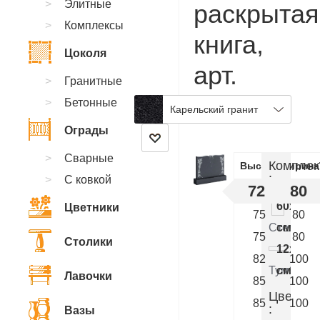
Элитные
раскрытая
Комплексы
книга,
Цоколя
арт.
Гранитные
BB.65
Бетонные
Карельский гранит
Ограды
Сварные
Комплек
Высота
Ширина
:
С ковкой
72
80
60x80x
Цветники
75
80
Стелла
см.
75
80
Столики
12x90x
82
100
Тумба
см.
Лавочки
85
100
Цветник
85
100
:
Вазы