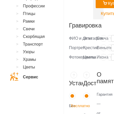
Ку
Профессии
Купить
Птицы
Рамки
Гравировка
Свечи
Скорбящая
ФИО и даты
Эпитафия
Свеча
?
?
Транспорт
Портрет
Крестик
Виньетка
?
?
Узоры
Фотокерамика
Цветы
Икона
?
?
Храмы
Цветы
О
?
?
Сервис
памят
Установка
Доставка
Гарантия
—
Без
Бесплатно
от