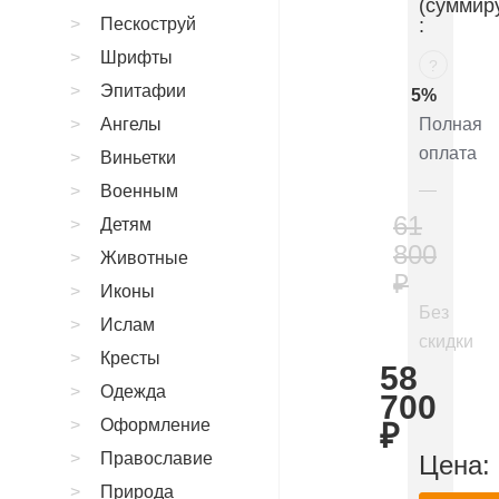
(суммир
Пескоструй
:
Шрифты
?
Эпитафии
5%
Ангелы
Полная
оплата
Виньетки
Военным
61
Детям
800
Животные
₽
Иконы
Без
Ислам
скидки
Кресты
58
Одежда
700
Оформление
₽
Православие
Цена:
Природа