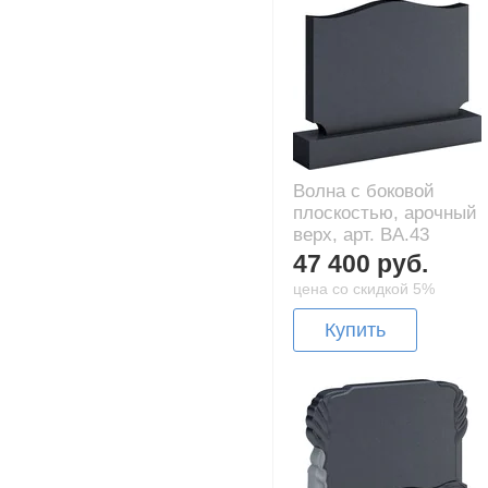
Волна с боковой
плоскостью, арочный
верх, арт. BA.43
47 400 руб.
цена со скидкой 5%
Купить