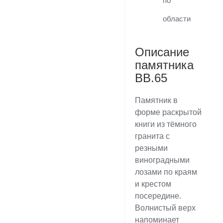
по
области
Описание
памятника
BB.65
Памятник в
форме раскрытой
книги из тёмного
гранита с
резными
виноградными
лозами по краям
и крестом
посередине.
Волнистый верх
напоминает