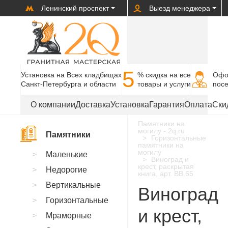
Ленинский проспект
Выезд менеджера
5
Установка на Всех кладбищах
% cкидка на все
Офо
Санкт-Петербурга и области
товары и услуги
пос
О компании
Доставка
Установка
Гарантия
Оплата
Ски
Памятники на
могилу - 2q.ru
Памятники
Горизонтальные
памятники на
могилу
Маленькие
Виноград и
крест, раскрытая
Недорогие
книга, арт. BB.65
Вертикальные
Виноград
Горизонтальные
и крест,
Мраморные