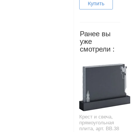
Купить
Ранее вы
уже
смотрели :
Крест и свеча,
прямоугольная
плита, арт. BB.38