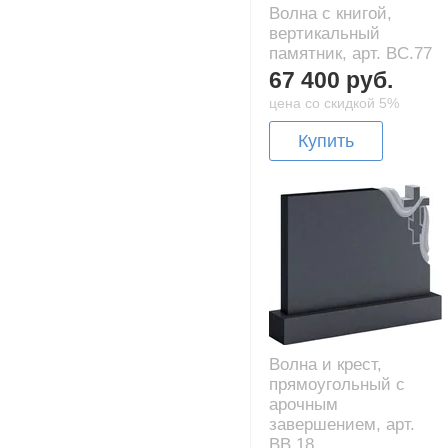
Волна с книгой,
вертикальный
памятник, арт. BC.77
67 400 руб.
цена со скидкой 5%
Купить
Волна и крест,
прямоугольный с
арочным
завершением, арт.
BB.18