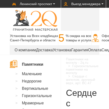
Ленинский проспект
Выезд менеджера
5
Установка на Всех кладбищах
% cкидка на все
Офо
Санкт-Петербурга и области
товары и услуги
пос
О компании
Доставка
Установка
Гарантия
Оплата
Ски
Памятники на
могилу - 2q.ru
Памятники
Горизонтальные
памятники на
могилу
Маленькие
Сердце с
ангелом, арочный
Недорогие
верх, арт. BC.47
Вертикальные
Сердце
Горизонтальные
с
Мраморные