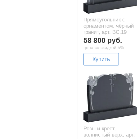
Прямоугольник с
орнаментом, чёрный
гранит, арт. BC.19
58 800 руб.
цена со скидкой 5%
Купить
Розы и крест,
волнистый верх, арт.