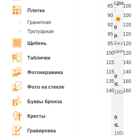
Цветник
85
100
:
Плитка
90
100
Гранитная
92
120
0
Тротуарная
95
120
р.
Щебень
Без
95
120
цветника
100
120
Таблички
115
140
10
115
140
Фотокерамика
200
135
160
руб.
Фото на стекле
140
160
100x90x5
Буквы бронза
5
Кресты
800
руб.
Гравировка
100x90x8