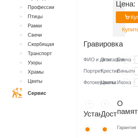
Цена:
Профессии
Птицы
Ку
Рамки
Купить
Свечи
Гравировка
Скорбящая
Транспорт
ФИО и даты
Эпитафия
Свеча
?
?
Узоры
Портрет
Крестик
Виньетка
?
?
Храмы
Цветы
Фотокерамика
Цветы
Икона
?
?
Сервис
О
?
?
памят
Установка
Доставка
Гарантия