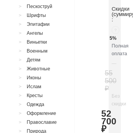
Пескоструй
Скидки
(суммир
Шрифты
:
Эпитафии
?
Ангелы
5%
Виньетки
Полная
Военным
оплата
Детям
Животные
55
Иконы
500
Ислам
₽
Кресты
Без
скидки
Одежда
52
Оформление
700
Православие
₽
Природа