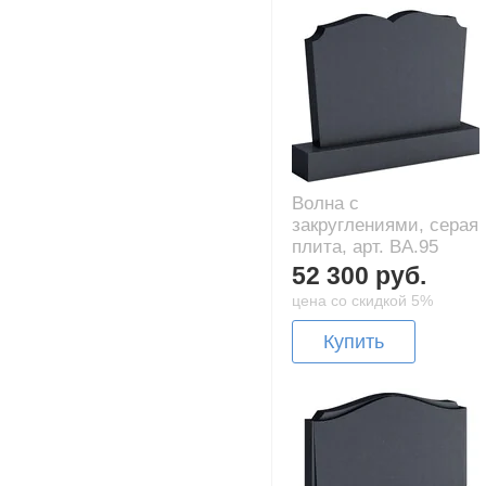
Волна с
закруглениями, серая
плита, арт. BA.95
52 300 руб.
цена со скидкой 5%
Купить