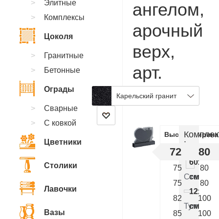
Элитные
ангелом,
Комплексы
арочный
Цоколя
верх,
Гранитные
арт.
Бетонные
BC.47
Ограды
Карельский гранит
Сварные
С ковкой
Комплек
Высота
Ширина
Цветники
:
72
80
60x80x
Столики
75
80
Стелла
см.
75
80
Лавочки
12x90x
82
100
Тумба
см.
Вазы
85
100