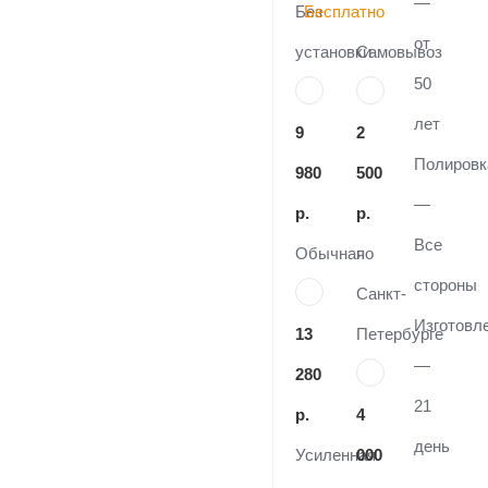
—
Без
Бесплатно
от
установки
Самовывоз
50
лет
9
2
Полировк
980
500
—
р.
р.
Все
Обычная
по
стороны
Санкт-
Изготовл
13
Петербурге
—
280
21
р.
4
день
Усиленная
000