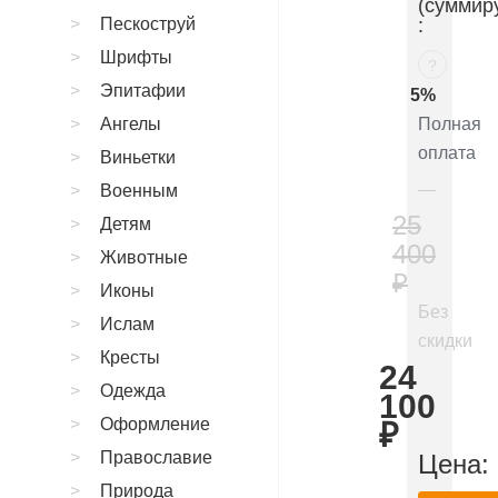
(суммир
Пескоструй
:
Шрифты
?
Эпитафии
5%
Ангелы
Полная
оплата
Виньетки
Военным
25
Детям
400
Животные
₽
Иконы
Без
Ислам
скидки
Кресты
24
Одежда
100
Оформление
₽
Православие
Цена:
Природа