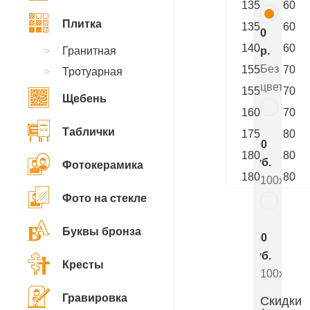
135
60
Плитка
135
60
0
140
60
Гранитная
р.
Без
155
70
Тротуарная
цветника
155
70
Щебень
160
70
7
Таблички
175
80
800
180
80
руб.
Фотокерамика
180
80
100x50x5
Фото на стекле
5
Буквы бронза
000
руб.
Кресты
100x50x8
Гравировка
Скидки