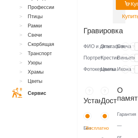
Ку
Профессии
Купить
Птицы
Рамки
Гравировка
Свечи
Скорбящая
ФИО и даты
Эпитафия
Свеча
?
?
Транспорт
Портрет
Крестик
Виньетка
?
?
Узоры
Фотокерамика
Цветы
Икона
?
?
Храмы
Цветы
О
?
?
Сервис
памят
Установка
Доставка
Гарантия
—
Без
Бесплатно
от