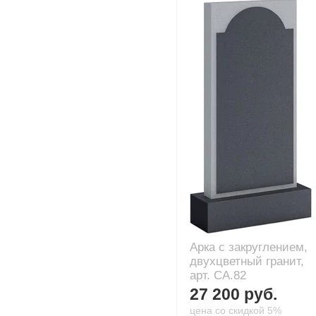
Арка с закруглением,
двухцветный гранит,
арт. CA.82
27 200 руб.
цена со скидкой 5%