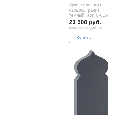
Арка с плавным
сводом, гранит
тёмный, арт. CA.29
23 500 руб.
цена со скидкой 5%
Купить