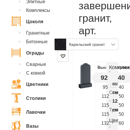
Элитные
завершен
Комплексы
гранит,
Цоколя
арт.
Гранитные
CA.44
Бетонные
Карельский гранит
Ограды
Сварные
Комплек
Высота
Ширина
:
С ковкой
92
40
80x40x
Цветники
95
40
Стелла
см.
112
50
Столики
12x50x
115
50
Тумба
см.
Лавочки
115
50
Цветник
132
60
:
Вазы