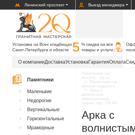
Ленинский проспект
Выезд менеджера
5
Установка на Всех кладбищах
% cкидка на все
Офо
Санкт-Петербурга и области
товары и услуги
пос
О компании
Доставка
Установка
Гарантия
Оплата
Ски
Памятники на
могилу - 2q.ru
Памятники
Памятники на
могилу недорого
Арка с
Маленькие
волнистым
завершением,
Недорогие
гранит, арт. CA.44
Вертикальные
Арка с
Горизонтальные
волнисты
Мраморные