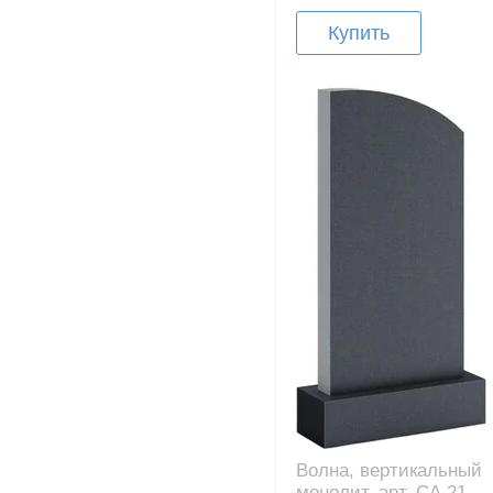
Купить
Волна, вертикальный
монолит, арт. CA.21