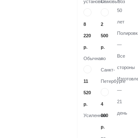
установки
Самовывоз
50
лет
8
2
Полировк
220
500
—
р.
р.
Все
Обычная
по
стороны
Санкт-
Изготовл
11
Петербурге
—
520
21
р.
4
день
Усиленная
000
р.