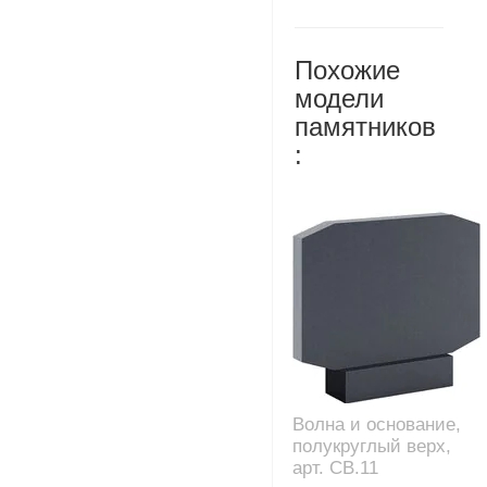
Похожие
модели
памятников
:
Волна и основание,
полукруглый верх,
арт. CB.11