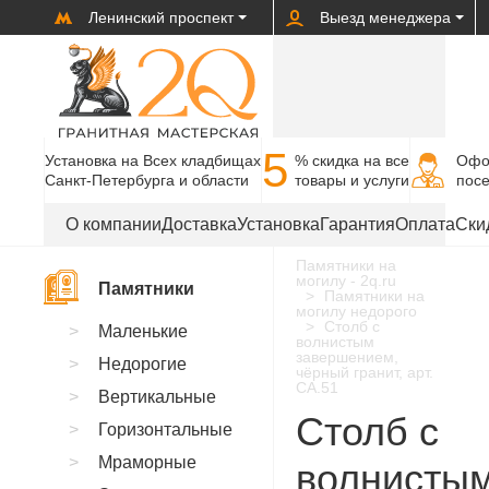
Ленинский проспект
Выезд менеджера
5
Установка на Всех кладбищах
% cкидка на все
Офо
Санкт-Петербурга и области
товары и услуги
пос
О компании
Доставка
Установка
Гарантия
Оплата
Ски
Памятники на
могилу - 2q.ru
Памятники
Памятники на
могилу недорого
Столб с
Маленькие
волнистым
завершением,
Недорогие
чёрный гранит, арт.
CA.51
Вертикальные
Столб с
Горизонтальные
Мраморные
волнисты