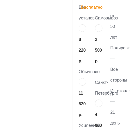
—
Без
Бесплатно
от
установки
Самовывоз
50
лет
8
2
Полировк
220
500
—
р.
р.
Все
Обычная
по
стороны
Санкт-
Изготовл
11
Петербурге
—
520
21
р.
4
день
Усиленная
000