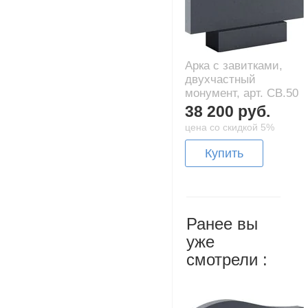
Арка с завитками,
двухчастный
монумент, арт. CB.50
38 200 руб.
цена со скидкой 5%
Купить
Ранее вы
уже
смотрели :