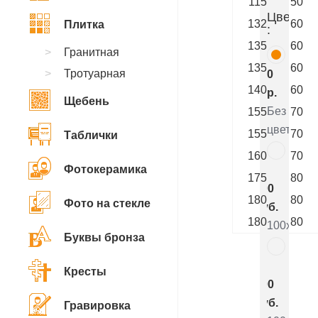
115
50
Цветник
132
60
Плитка
:
135
60
Гранитная
135
60
Тротуарная
0
140
60
р.
Щебень
Без
155
70
цветника
155
70
Таблички
160
70
Фотокерамика
7
175
80
800
180
80
Фото на стекле
руб.
180
80
100x50x5
Буквы бронза
5
Кресты
000
руб.
Гравировка