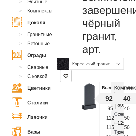
Элитные
завершен
Комплексы
чёрный
Цоколя
гранит,
Гранитные
Бетонные
арт.
Ограды
CA.51
Карельский гранит
Сварные
С ковкой
Комплек
Высота
Ширина
Цветники
:
92
40
Столики
80x40x
95
40
Стелла
см.
Лавочки
112
50
12x50x
115
50
Вазы
Тумба
см.