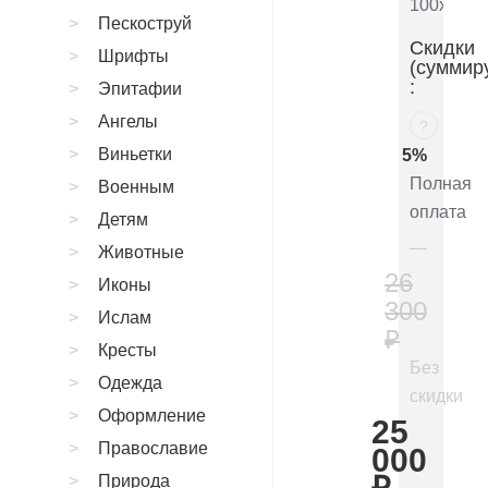
100x50x8
Пескоструй
Скидки
Шрифты
(суммир
:
Эпитафии
Ангелы
?
Виньетки
5%
Полная
Военным
оплата
Детям
Животные
26
Иконы
300
Ислам
₽
Кресты
Без
Одежда
скидки
Оформление
25
Православие
000
Природа