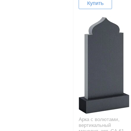
Купить
Арка с волютами,
вертикальный