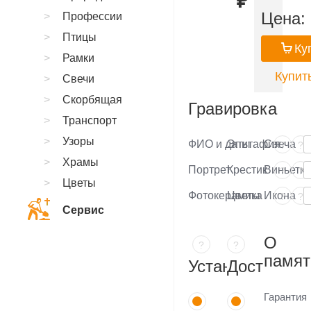
₽
Цена:
Профессии
Птицы
Ку
Рамки
Купить
Свечи
Скорбящая
Гравировка
Транспорт
Узоры
ФИО и даты
Эпитафия
Свеча
?
?
Храмы
Портрет
Крестик
Виньетка
?
?
Цветы
Фотокерамика
Цветы
Икона
?
?
Сервис
О
?
?
памят
Установка
Доставка
Гарантия