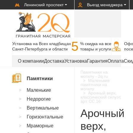
Ленинский проспект
Выезд менеджера
5
Установка на Всех кладбищах
% cкидка на все
Офо
Санкт-Петербурга и области
товары и услуги
пос
О компании
Доставка
Установка
Гарантия
Оплата
Ски
Памятники на
могилу - 2q.ru
Памятники
Маленькие
памятники на
могилу
Маленькие
Арочный верх,
классический силуэт,
Недорогие
арт. CC.16
Вертикальные
Арочный
Горизонтальные
верх,
Мраморные