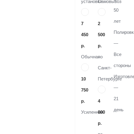
установки
Самовывоз
50
лет
7
2
Полировк
450
500
—
р.
р.
Все
Обычная
по
стороны
Санкт-
Изготовл
10
Петербурге
—
750
21
р.
4
день
Усиленная
000
р.