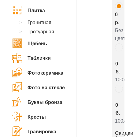
Плитка
0
Гранитная
р.
Без
Тротуарная
цветника
Щебень
7
Таблички
800
руб.
Фотокерамика
100x50x5
Фото на стекле
4
Буквы бронза
800
руб.
Кресты
100x50x8
Гравировка
Скидки