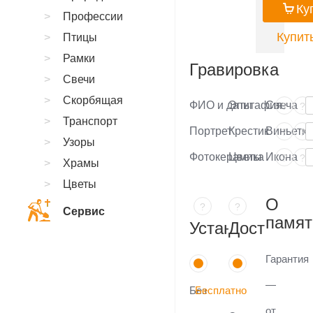
Ку
Профессии
Купить
Птицы
Рамки
Гравировка
Свечи
Скорбящая
ФИО и даты
Эпитафия
Свеча
?
?
Транспорт
Портрет
Крестик
Виньетка
?
?
Узоры
Фотокерамика
Цветы
Икона
?
?
Храмы
Цветы
О
?
?
Сервис
памят
Установка
Доставка
Гарантия
—
Без
Бесплатно
от