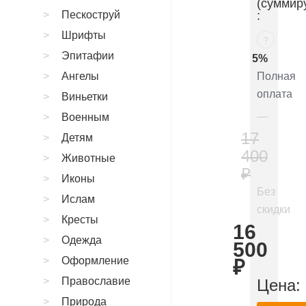
(суммир
Пескоструй
:
Шрифты
?
Эпитафии
5%
Ангелы
Полная
оплата
Виньетки
Военным
17
Детям
400
Животные
₽
Иконы
Без
Ислам
скидки
Кресты
16
Одежда
500
Оформление
₽
Православие
Цена:
Природа