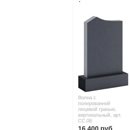
Волна с
полированной
лицевой гранью,
вертикальный, арт.
CC.08
16 400 руб.