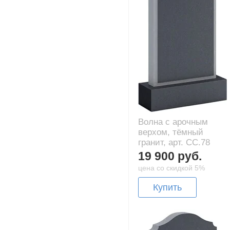
Волна с арочным
верхом, тёмный
гранит, арт. CC.78
19 900 руб.
цена со скидкой 5%
Купить