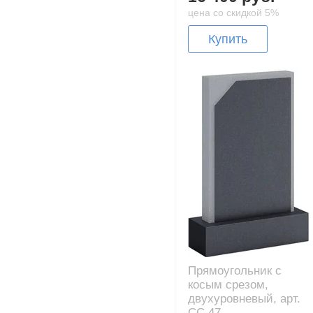
цена со скидкой 5%
Купить
Прямоугольник с
косым срезом,
двухуровневый, арт.
CC.47