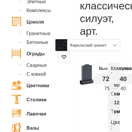
Элитные
классичес
Комплексы
силуэт,
Цоколя
арт.
Гранитные
CC.16
Бетонные
Карельский гранит
Ограды
Сварные
Комплек
Высота
Ширина
:
С ковкой
72
40
60x40x
Цветники
75
40
Стелла
см.
Столики
12x50x
Тумба
см.
Лавочки
Цветник
:
Вазы