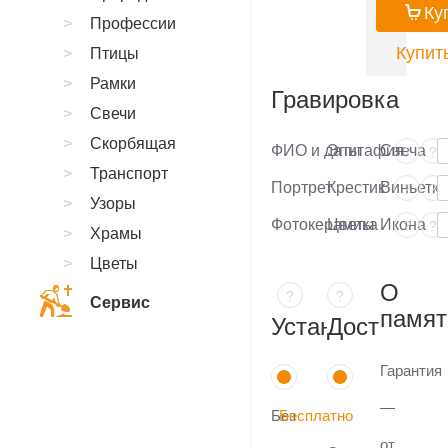
Ку
Профессии
Купить
Птицы
Рамки
Гравировка
Свечи
Скорбящая
ФИО и даты
Эпитафия
Свеча
?
?
Транспорт
Портрет
Крестик
Виньетка
?
?
Узоры
Фотокерамика
Цветы
Икона
?
?
Храмы
Цветы
О
?
?
Сервис
памят
Установка
Доставка
Гарантия
—
Без
Бесплатно
от