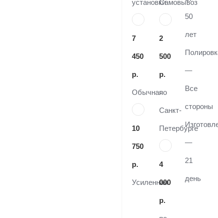
установки
Самовывоз
50
лет
7
2
Полировк
450
500
—
р.
р.
Все
Обычная
по
стороны
Санкт-
Изготовл
10
Петербурге
—
750
21
р.
4
день
Усиленная
000
р.