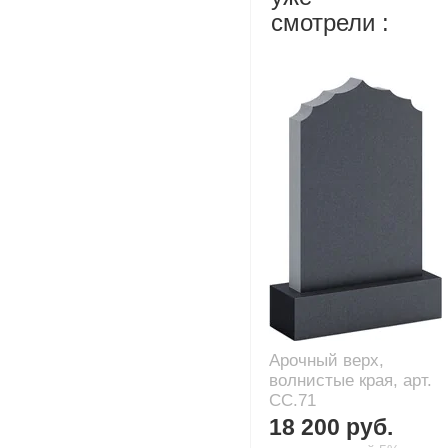
смотрели :
Арочный верх,
волнистые края, арт.
CC.71
18 200 руб.