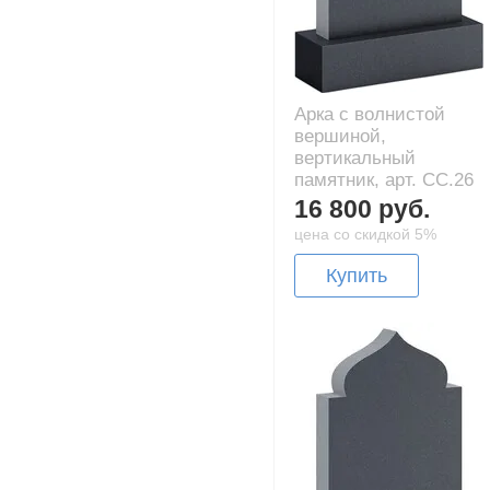
Арка с волнистой
вершиной,
вертикальный
памятник, арт. CC.26
16 800 руб.
цена со скидкой 5%
Купить