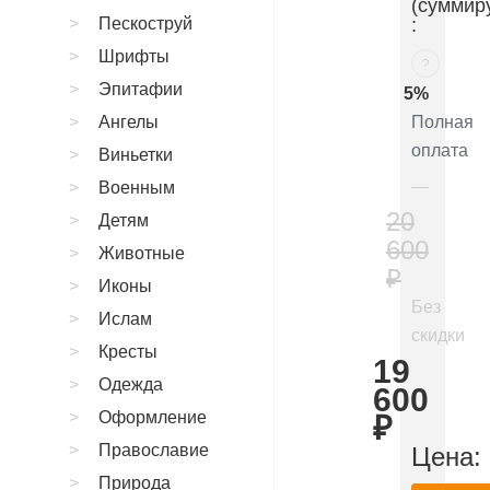
(суммир
Пескоструй
:
Шрифты
?
Эпитафии
5%
Ангелы
Полная
оплата
Виньетки
Военным
20
Детям
600
Животные
₽
Иконы
Без
Ислам
скидки
Кресты
19
Одежда
600
Оформление
₽
Православие
Цена:
Природа