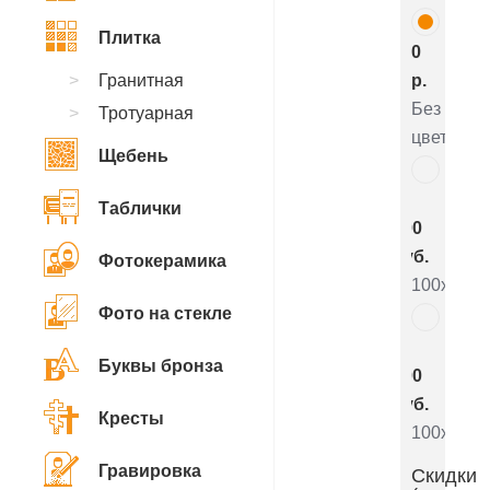
Плитка
0
Гранитная
р.
Без
Тротуарная
цветника
Щебень
7
Таблички
800
руб.
Фотокерамика
100x50x5
Фото на стекле
4
Буквы бронза
800
руб.
Кресты
100x50x8
Гравировка
Скидки