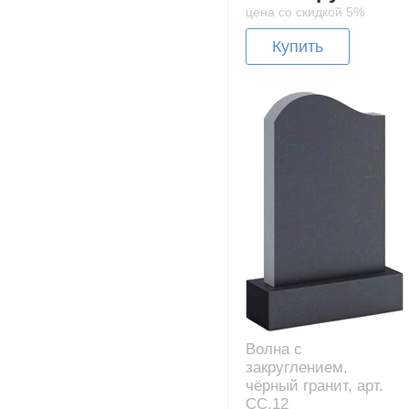
цена со скидкой 5%
Купить
Волна с
закруглением,
чёрный гранит, арт.
CC.12