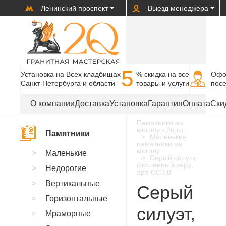
Ленинский проспект
Выезд менеджера
5
Установка на Всех кладбищах
% cкидка на все
Офо
Санкт-Петербурга и области
товары и услуги
пос
О компании
Доставка
Установка
Гарантия
Оплата
Ски
Памятники на
могилу - 2q.ru
Памятники
Маленькие
памятники на
могилу
Маленькие
Серый силуэт,
скошенный верх,
Недорогие
арт. CC.58
Вертикальные
Серый
Горизонтальные
силуэт,
Мраморные