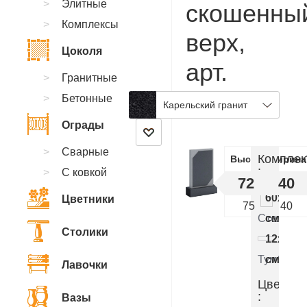
Элитные
скошенны
Комплексы
верх,
Цоколя
арт.
Гранитные
CC.58
Бетонные
Карельский гранит
Ограды
Сварные
Комплек
Высота
Ширина
:
С ковкой
72
40
60x40x
Цветники
75
40
Стелла
см.
Столики
12x50x
Тумба
см.
Лавочки
Цветник
:
Вазы