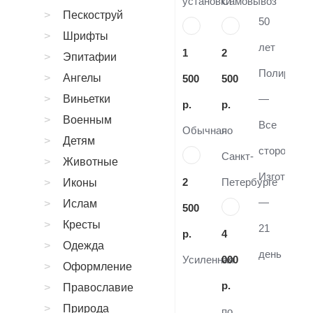
установки
Самовывоз
Пескоструй
50
Шрифты
лет
1
2
Эпитафии
Полировка
Ангелы
500
500
Виньетки
—
р.
р.
Военным
Все
Обычная
по
Детям
стороны
Санкт-
Животные
Изготовле
2
Петербурге
Иконы
—
Ислам
500
Кресты
21
р.
4
Одежда
день
Усиленная
000
Оформление
р.
Православие
Природа
по