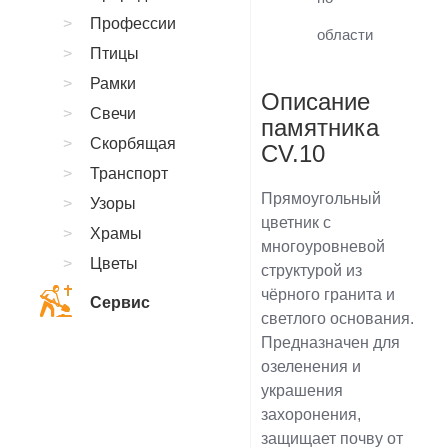
Профессии
области
Птицы
Рамки
Описание
Свечи
памятника
Скорбящая
CV.10
Транспорт
Прямоугольный
Узоры
цветник с
Храмы
многоуровневой
Цветы
структурой из
чёрного гранита и
Сервис
светлого основания.
Предназначен для
озеленения и
украшения
захоронения,
защищает почву от