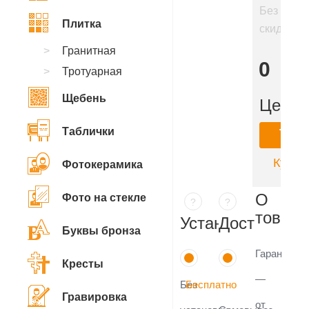
Без
Плитка
скидки
31
Гранитная
600
Тротуарная
₽
Щебень
Цена:
Таблички
Ку
Купить
Фотокерамика
О
Фото на стекле
?
?
товаре
Установка
Доставка
Буквы бронза
Гарантия
Кресты
—
Без
Бесплатно
Гравировка
от