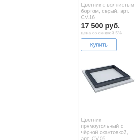
Цветник с волнистым
бортом, серый, арт.
CV.16
17 500 руб.
цена со скидкой 5%
Купить
Цветник
прямоугольный с
чёрной окантовкой,
арт. CV.05