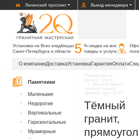
Ленинский проспект
Выезд менеджера
5
Установка на Всех кладбищах
% cкидка на все
Офо
Санкт-Петербурга и области
товары и услуги
пос
О компании
Доставка
Установка
Гарантия
Оплата
Ски
Памятники на
могилу - 2q.ru
Памятники
Тёмный гранит,
прямоугольный
цветник, арт. CV.10
Маленькие
Тёмный
Недорогие
Вертикальные
гранит,
Горизонтальные
прямоуго
Мраморные