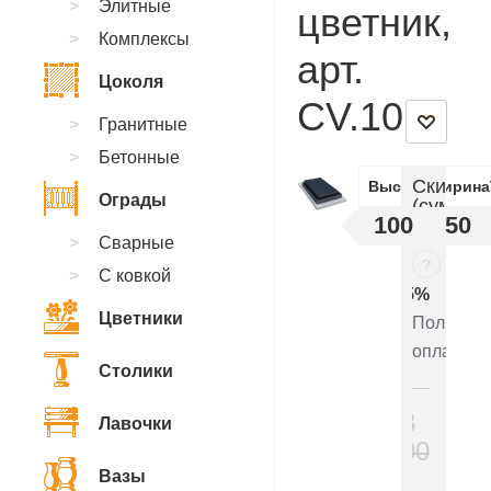
Элитные
цветник,
Комплексы
арт.
Цоколя
CV.10
Гранитные
Бетонные
Скидки
Высота
Ширина
Ограды
(суммир
100
50
:
Сварные
?
С ковкой
5%
Цветники
Полная
оплата
Столики
33
Лавочки
300
₽
Вазы