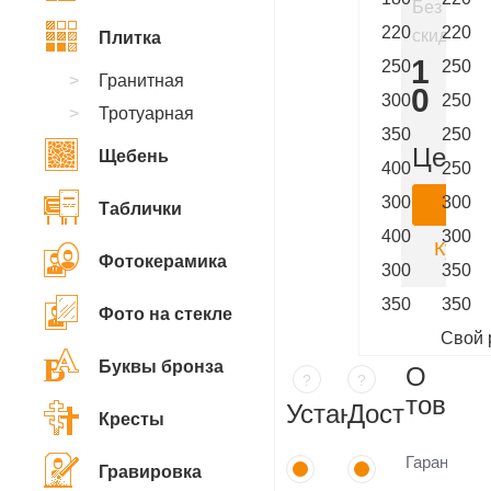
Без
220
220
скидки
Плитка
101
250
250
Гранитная
700
300
250
Тротуарная
₽
350
250
Цена:
Щебень
400
250
300
300
Ку
Таблички
400
300
Купить
Фотокерамика
300
350
350
350
Фото на стекле
Свой 
Буквы бронза
О
?
?
товаре
Установка
Доставка
Кресты
Гарантия
Гравировка