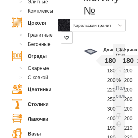
Элитные
№
Комплексы
KA.05
Цоколя
Карельский гранит
Гранитные
Бетонные
Скидки
Длинна
Ширина
(суммир
Ограды
180
180
:
Сварные
180
200
?
С ковкой
5%
200
200
Полная
Цветники
220
200
оплата
250
200
Столики
300
200
107
400
200
Лавочки
000
190
210
₽
Вазы
180
220