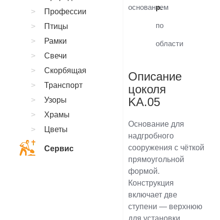
основанием
р.
Профессии
по
Птицы
Рамки
области
Свечи
Скорбящая
Описание
Транспорт
цоколя
KA.05
Узоры
Храмы
Основание для
Цветы
надгробного
сооружения с чёткой
Сервис
прямоугольной
формой.
Конструкция
включает две
ступени — верхнюю
для установки