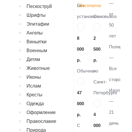
—
Без
Бесплатно
Пескоструй
от
Шрифты
установки
Самовывоз
Эпитафии
50
Ангелы
лет
8
2
Виньетки
Полировка
000
500
Военным
—
Детям
р.
р.
Животные
Все
Обычная
по
Иконы
стороны
Санкт-
Ислам
Изготовле
47
Петербурге
Кресты
—
Одежда
000
21
Оформление
р.
4
Православие
день
С
000
Природа