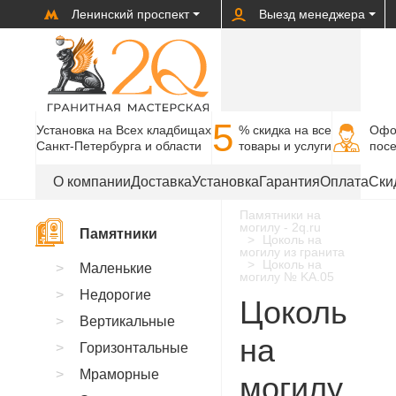
Ленинский проспект
Выезд менеджера
5
Установка на Всех кладбищах
% cкидка на все
Офо
Санкт-Петербурга и области
товары и услуги
пос
О компании
Доставка
Установка
Гарантия
Оплата
Ски
Памятники на
могилу - 2q.ru
Памятники
Цоколь на
могилу из гранита
Цоколь на
Маленькие
могилу № KA.05
Недорогие
Цоколь
Вертикальные
на
Горизонтальные
Мраморные
могилу