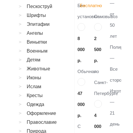
—
Без
Бесплатно
Пескоструй
от
Шрифты
установки
Самовывоз
Эпитафии
50
Ангелы
лет
8
2
Виньетки
Полировка
000
500
Военным
—
Детям
р.
р.
Животные
Все
Обычная
по
Иконы
стороны
Санкт-
Ислам
Изготовле
47
Петербурге
Кресты
—
Одежда
000
21
Оформление
р.
4
Православие
день
С
000
Природа