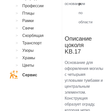
основанием
р.
Профессии
по
Птицы
Рамки
области
Свечи
Скорбящая
Описание
Транспорт
цоколя
KB.17
Узоры
Храмы
Основание для
Цветы
оформления могилы
с четырьмя
Сервис
угловыми тумбами и
центральным
элементом.
Конструкция
образует ограду,
которая четко