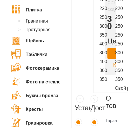
Без
220
220
скидки
Плитка
213
250
250
Гранитная
800
300
250
Тротуарная
₽
350
250
Цена:
Щебень
400
250
300
300
Ку
Таблички
400
300
Купить
Фотокерамика
300
350
350
350
Фото на стекле
Свой 
Буквы бронза
О
?
?
товаре
Установка
Доставка
Кресты
Гарантия
Гравировка