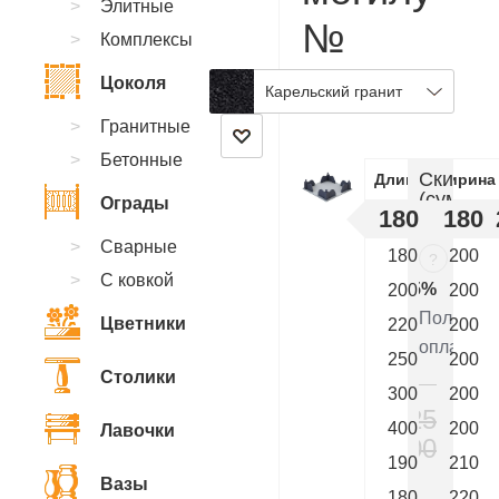
Элитные
№
Комплексы
KB.17
Цоколя
Карельский гранит
Гранитные
Бетонные
Скидки
Длинна
Ширина
(суммир
Ограды
180
180
:
Сварные
180
200
?
С ковкой
5%
200
200
Полная
Цветники
220
200
оплата
250
200
Столики
300
200
225
400
200
Лавочки
000
190
210
₽
Вазы
180
220