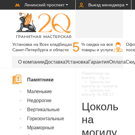
Ленинский проспект
Выезд менеджера
5
Установка на Всех кладбищах
% cкидка на все
Офо
Санкт-Петербурга и области
товары и услуги
пос
О компании
Доставка
Установка
Гарантия
Оплата
Ски
Памятники на
могилу - 2q.ru
Памятники
Цоколь на
могилу из гранита
Цоколь на
Маленькие
могилу № KB.17
Недорогие
Цоколь
Вертикальные
на
Горизонтальные
Мраморные
могилу