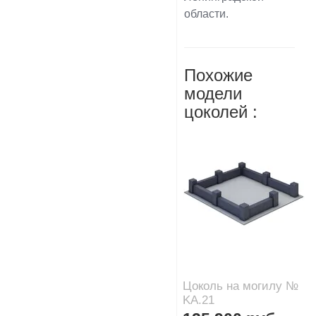
области.
Похожие
модели
цоколей :
Цоколь на могилу №
KA.21