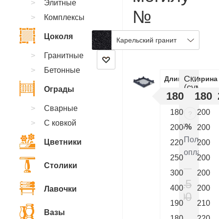
Элитные
№
Комплексы
KB.55
Цоколя
Карельский гранит
Гранитные
Бетонные
Скидки
Длинна
Ширина
(суммир
Ограды
180
180
:
Сварные
180
200
?
С ковкой
5%
200
200
Полная
Цветники
220
200
оплата
250
200
Столики
300
200
215
400
200
Лавочки
000
190
210
₽
Вазы
180
220