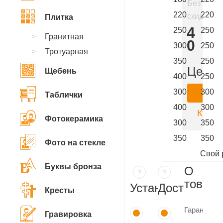
Без
220
220
скидки
Плитка
204
250
250
Гранитная
300
300
250
Тротуарная
₽
350
250
Цена:
Щебень
400
250
300
300
Ку
Таблички
400
300
Купить
Фотокерамика
300
350
350
350
Фото на стекле
Свой 
Буквы бронза
О
?
?
товаре
Установка
Доставка
Кресты
Гарантия
Гравировка