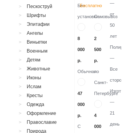
—
Без
Бесплатно
Пескоструй
от
Шрифты
установки
Самовывоз
Эпитафии
50
Ангелы
лет
8
2
Виньетки
Полировка
000
500
Военным
—
Детям
р.
р.
Животные
Все
Обычная
по
Иконы
стороны
Санкт-
Ислам
Изготовле
47
Петербурге
Кресты
—
Одежда
000
21
Оформление
р.
4
Православие
день
С
000
Природа