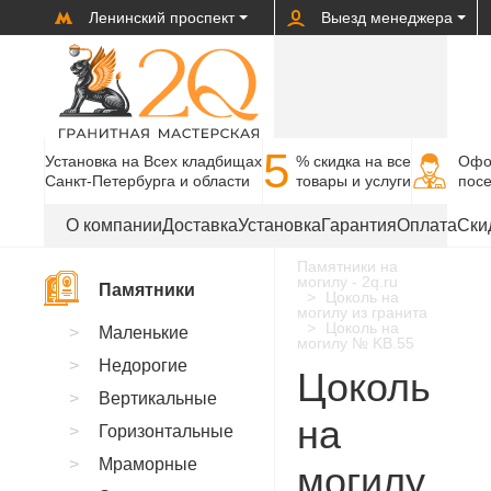
Ленинский проспект
Выезд менеджера
5
Установка на Всех кладбищах
% cкидка на все
Офо
Санкт-Петербурга и области
товары и услуги
пос
О компании
Доставка
Установка
Гарантия
Оплата
Ски
Памятники на
могилу - 2q.ru
Памятники
Цоколь на
могилу из гранита
Цоколь на
Маленькие
могилу № KB.55
Недорогие
Цоколь
Вертикальные
на
Горизонтальные
Мраморные
могилу