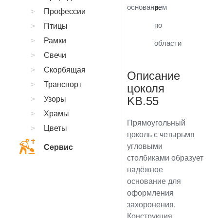
основанием
р.
Профессии
по
Птицы
Рамки
области
Свечи
Скорбящая
Описание
Транспорт
цоколя
KB.55
Узоры
Храмы
Прямоугольный
Цветы
цоколь с четырьмя
угловыми
Сервис
столбиками образует
надёжное
основание для
оформления
захоронения.
Конструкция