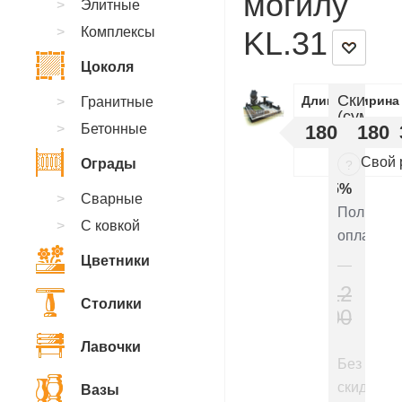
могилу
Элитные
Комплексы
KL.31
Цоколя
Скидки
Длинна
Ширина
Гранитные
(суммир
Бетонные
180
180
:
Свой 
Ограды
?
5%
Сварные
Полная
С ковкой
оплата
Цветники
312
Столики
200
₽
Лавочки
Без
скидки
Вазы