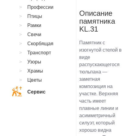
Профессии
Описание
Птицы
памятника
Рамки
KL.31
Свечи
Памятник с
Скорбящая
изогнутой стелой в
Транспорт
виде
Узоры
распускающегося
Храмы
тюльпана —
заметная
Цветы
композиция на
Сервис
участке. Верхняя
часть имеет
плавные линии и
асимметричный
силуэт, который
хорошо видна