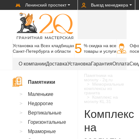
Ленинский проспект
Выезд менеджера
5
Установка на Всех кладбищах
% cкидка на все
Офо
Санкт-Петербурга и области
товары и услуги
пос
О компании
Доставка
Установка
Гарантия
Оплата
Ски
Памятники на
могилу - 2q.ru
Памятники
Мемориальные
комплексы из
гранита
Маленькие
Комплекс на
могилу KL.31
Недорогие
Комплекс
Вертикальные
Горизонтальные
на
Мраморные