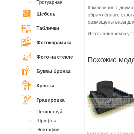
Тротуарная
Композиция с двумя
Щебень
обрамлённого строг
размещены вазы для
Таблички
Изготавливаем и ус
Фотокерамика
Фото на стекле
Похожие моде
Буквы бронза
Кресты
Гравировка
Пескоструй
Шрифты
Эпитафии
Комплекс на могил