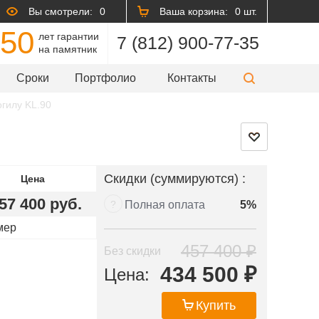
Вы смотрели:
0
Ваша корзина:
0 шт.
50
лет гарантии
7 (812) 900-77-35
на памятник
Сроки
Портфолио
Контакты
гилу KL.90
Скидки (суммируются) :
Цена
57 400 руб.
?
Полная оплата
5%
мер
457 400 ₽
Без скидки
434 500 ₽
Цена:
Купить