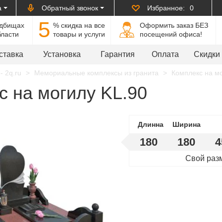
а
Обратный звонок
Избранное:
0
5
адбищах
% cкидка на все
Оформить заказ БЕЗ
бласти
товары и услуги
посещений офиса!
ставка
Установка
Гарантия
Оплата
Скидки
- 2q.ru
Мемориальные комплексы из гранита
Комплекс на мо
с на могилу KL.90
Длинна
Ширина
180
180
4
Свой раз