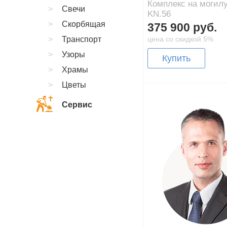
Комплекс на могил
Свечи
KN.56
Скорбящая
375 900 руб.
Транспорт
цена со скидкой 5%
Узоры
Купить
Храмы
Цветы
Сервис