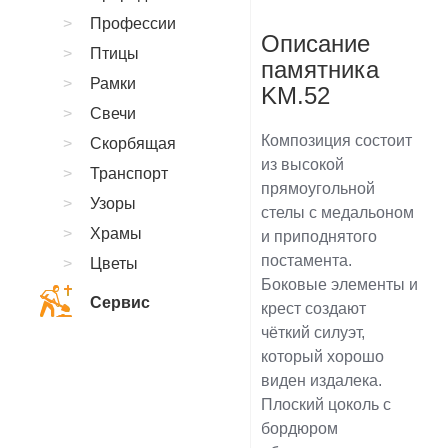
Профессии
Описание
Птицы
памятника
Рамки
KM.52
Свечи
Композиция состоит
Скорбящая
из высокой
Транспорт
прямоугольной
Узоры
стелы с медальоном
Храмы
и приподнятого
постамента.
Цветы
Боковые элементы и
Сервис
крест создают
чёткий силуэт,
который хорошо
виден издалека.
Плоский цоколь с
бордюром