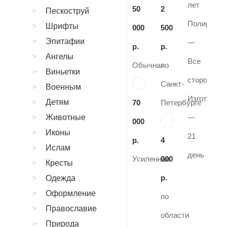
лет
50
2
Пескоструй
Полировка
Шрифты
000
500
Эпитафии
—
р.
р.
Ангелы
Все
Обычная
по
Виньетки
стороны
Санкт-
Военным
Изготовле
Детям
70
Петербурге
Животные
—
000
Иконы
21
р.
4
Ислам
день
Усиленная
000
Кресты
р.
Одежда
Оформление
по
Православие
области
Природа