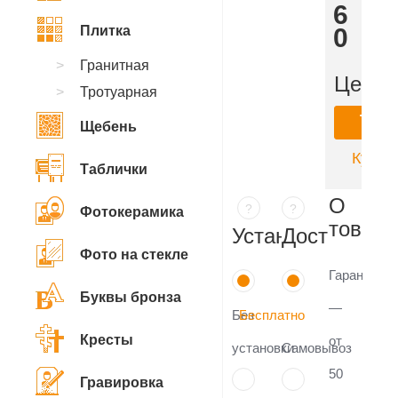
286
Плитка
200
₽
Гранитная
Цена:
Тротуарная
Ку
Щебень
Купить
Таблички
О
?
?
Фотокерамика
товаре
Установка
Доставка
Фото на стекле
Гарантия
Буквы бронза
—
Без
Бесплатно
Кресты
от
установки
Самовывоз
50
Гравировка