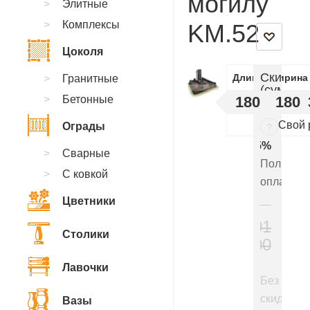
могилу
Элитные
Комплексы
KM.52
Цоколя
Скидки
Длинна
Ширина
Гранитные
(суммир
Бетонные
180
180
:
Свой 
Ограды
?
5%
Сварные
Полная
С ковкой
оплата
Цветники
301
Столики
300
₽
Лавочки
Без
скидки
Вазы