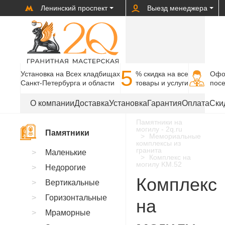
Ленинский проспект
Выезд менеджера
5
Установка на Всех кладбищах
% cкидка на все
Офо
Санкт-Петербурга и области
товары и услуги
пос
О компании
Доставка
Установка
Гарантия
Оплата
Ски
Памятники на
могилу - 2q.ru
Памятники
Мемориальные
комплексы из
гранита
Маленькие
Комплекс на
могилу KM.52
Недорогие
Комплекс
Вертикальные
Горизонтальные
на
Мраморные