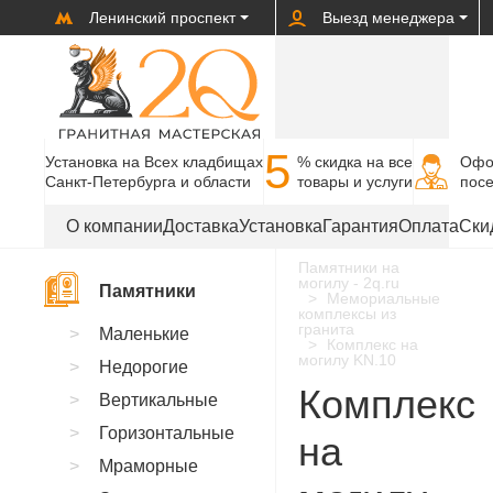
Ленинский проспект
Выезд менеджера
5
Установка на Всех кладбищах
% cкидка на все
Офо
Санкт-Петербурга и области
товары и услуги
пос
О компании
Доставка
Установка
Гарантия
Оплата
Ски
Памятники на
могилу - 2q.ru
Памятники
Мемориальные
комплексы из
гранита
Маленькие
Комплекс на
могилу KN.10
Недорогие
Комплекс
Вертикальные
Горизонтальные
на
Мраморные