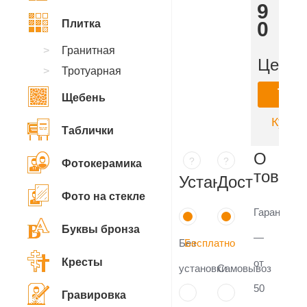
279
Плитка
300
₽
Гранитная
Цена:
Тротуарная
Ку
Щебень
Купить
Таблички
О
?
?
Фотокерамика
товаре
Установка
Доставка
Фото на стекле
Гарантия
Буквы бронза
—
Без
Бесплатно
Кресты
от
установки
Самовывоз
50
Гравировка