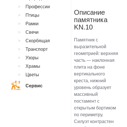
Профессии
Описание
Птицы
памятника
Рамки
KN.10
Свечи
Памятник с
Скорбящая
выразительной
Транспорт
геометрией: верхняя
Узоры
часть — наклонная
Храмы
плита на фоне
вертикального
Цветы
креста, нижний
Сервис
уровень образует
массивный
постамент с
открытым бортиком
по периметру.
Силуэт контрастен