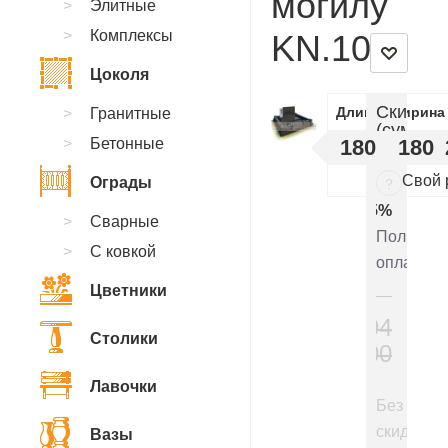
могилу
Элитные
Комплексы
KN.10
Цоколя
Скидки
Длинна
Ширина
Гранитные
(суммир
Бетонные
180
180
:
Свой 
Ограды
?
5%
Сварные
Полная
С ковкой
оплата
Цветники
294
Столики
000
₽
Лавочки
Без
скидки
Вазы