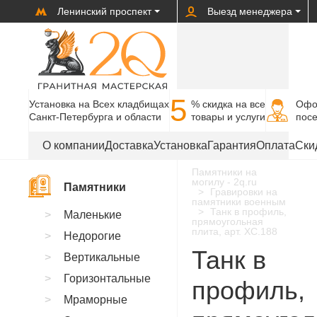
Ленинский проспект
Выезд менеджера
5
Установка на Всех кладбищах
% cкидка на все
Офо
Санкт-Петербурга и области
товары и услуги
пос
О компании
Доставка
Установка
Гарантия
Оплата
Ски
Памятники на
могилу - 2q.ru
Памятники
Гравировки на
памятники военным
Танк в профиль,
Маленькие
прямоугольная
плита, арт. XC.188
Недорогие
Танк в
Вертикальные
Горизонтальные
профиль,
Мраморные