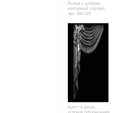
Рыбак с уловом,
контурный портрет,
арт. XM.020
Крест в розах,
угловое оформление,