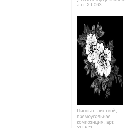
арт. XJ.063
Пионы с листвой,
прямоугольная
композиция, арт.
XU.571