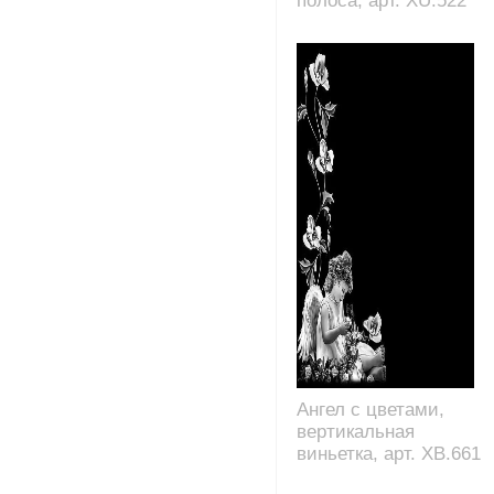
полоса, арт. XU.522
Ангел с цветами,
вертикальная
виньетка, арт. XB.661