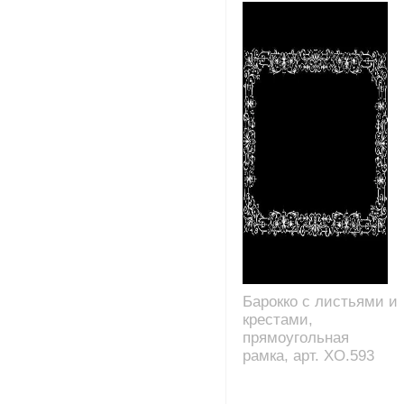
Барокко с листьями и
крестами,
прямоугольная
рамка, арт. XO.593