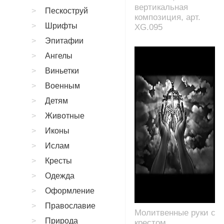
вертикальная
Пескоструй
композиция, арт.
Шрифты
XG.095
Эпитафии
Ангелы
Виньетки
Военным
Детям
Животные
Иконы
Ислам
Кресты
Одежда
Оформление
Православие
Молитвенные руки с
Природа
крестом,