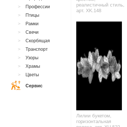
реалистичный стиль,
Профессии
арт. XK.148
Птицы
Рамки
Свечи
Скорбящая
Транспорт
Узоры
Храмы
Цветы
Сервис
Лилии букетом,
горизонтальная