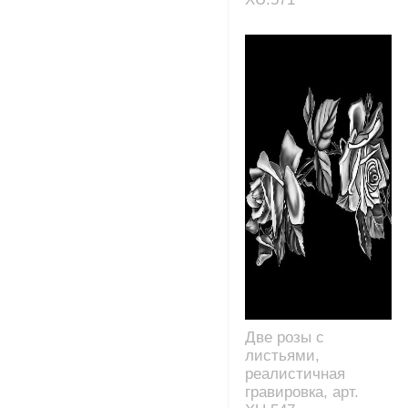
Две розы с
листьями,
реалистичная
гравировка, арт.