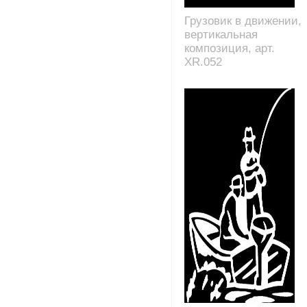
Грузовик в движении,
вертикальная
композиция, арт.
XR.052