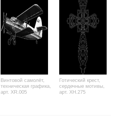
Винтовой самолёт,
Готический крест,
техническая графика,
сердечные мотивы,
арт. XR.005
арт. XH.275