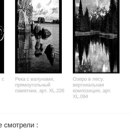
 с
Река с валунами,
Озеро в лесу,
прямоугольный
вертикальная
памятник, арт. XL.226
композиция, арт.
XL.094
 смотрели :