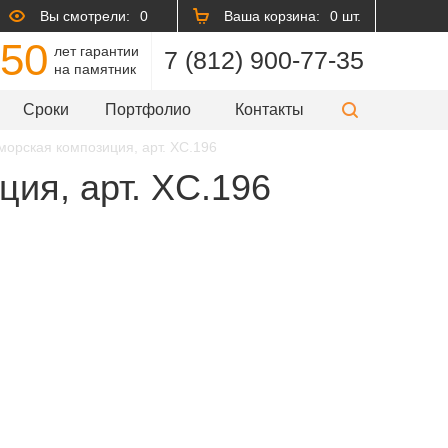
Вы смотрели:
0
Ваша корзина:
0 шт.
50
лет гарантии
7 (812) 900-77-35
на памятник
Сроки
Портфолио
Контакты
морская композиция, арт. XC.196
ция, арт. XC.196