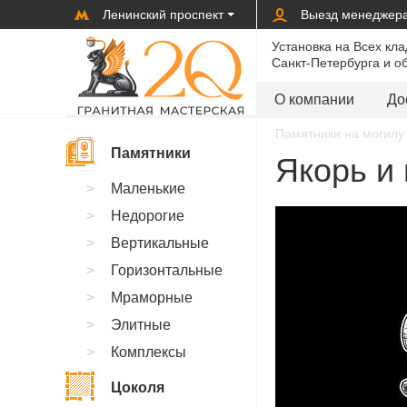
Ленинский проспект
Выезд менеджер
Установка на Всех кл
Санкт-Петербурга и о
О компании
До
Памятники на могилу 
Памятники
Якорь и 
Маленькие
Недорогие
Вертикальные
Горизонтальные
Мраморные
Элитные
Комплексы
Цоколя