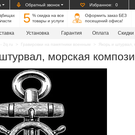
а
Обратный звонок
Избранное:
0
5
адбищах
% cкидка на все
Оформить заказ БЕЗ
бласти
товары и услуги
посещений офиса!
ставка
Установка
Гарантия
Оплата
Скидки
- 2q.ru
Гравировки на памятники военным
Якорь и штурвал, 
штурвал, морская компози