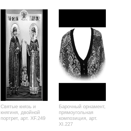
Святые князь и
Барочный орнамент,
княгиня, двойной
прямоугольная
портрет, арт. XF.249
композиция, арт.
XI.227