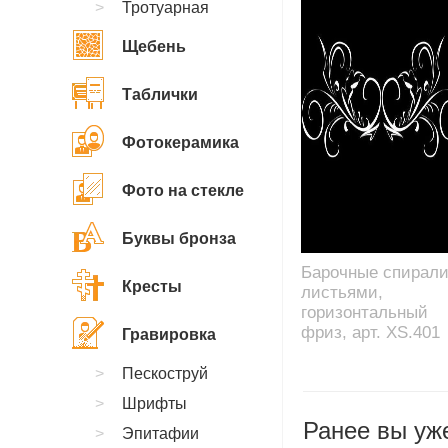
Тротуарная
Щебень
Таблички
Фотокерамика
Фото на стекле
Буквы бронза
Барочные спирали
Кресты
листьями,
горизонтальный
фриз, арт. XS.401
Гравировка
Пескоструй
Шрифты
Ранее вы уже
Эпитафии