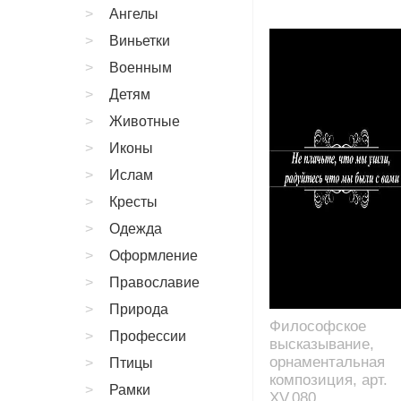
Ангелы
Виньетки
Военным
Детям
Животные
Иконы
Ислам
Кресты
Одежда
Оформление
Православие
Природа
Философское
Профессии
высказывание,
орнаментальная
Птицы
композиция, арт.
Рамки
XV.080