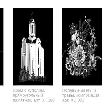
Храм с куполом,
Полевые цветы и
прямоугольный
травы, композиция,
памятник, арт. XT.390
арт. XU.053