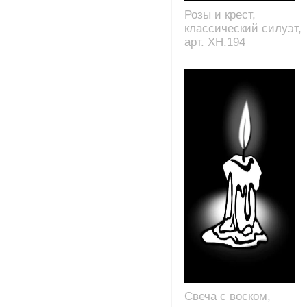
Розы и крест,
классический силуэт,
арт. XH.194
Свеча с воском,