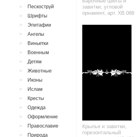
Барочные цветы и
Пескоструй
завитки, угловой
орнамент, арт. XB.088
Шрифты
Эпитафии
Ангелы
Виньетки
Военным
Детям
Животные
Иконы
Ислам
Кресты
Одежда
Оформление
Православие
Крылья и завитки,
горизонтальный
Природа