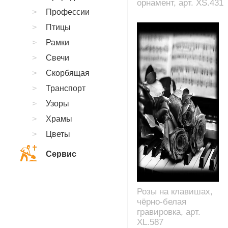
орнамент, арт. XS.431
Профессии
Птицы
Рамки
Свечи
Скорбящая
Транспорт
Узоры
Храмы
Цветы
Сервис
Розы на клавишах,
чёрно-белая
гравировка, арт.
XL.587