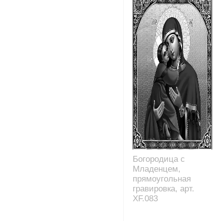
Богородица с
Младенцем,
прямоугольная
гравировка, арт.
XF.083