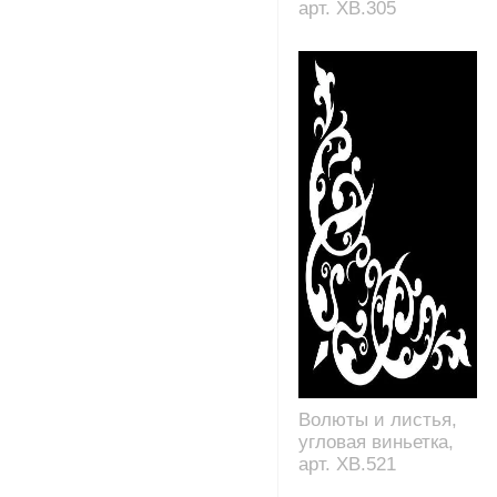
арт. XB.305
Волюты и листья,
угловая виньетка,
арт. XB.521