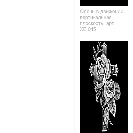
Олень в движении,
вертикальная
плоскость, арт.
XE.045