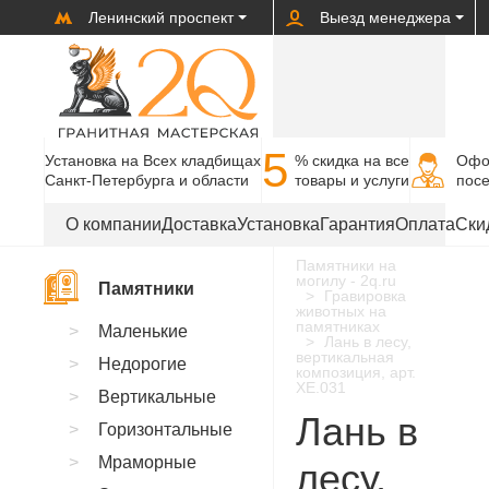
Ленинский проспект
Выезд менеджера
5
Установка на Всех кладбищах
% cкидка на все
Офо
Санкт-Петербурга и области
товары и услуги
пос
О компании
Доставка
Установка
Гарантия
Оплата
Ски
Памятники на
могилу - 2q.ru
Памятники
Гравировка
животных на
памятниках
Маленькие
Лань в лесу,
вертикальная
Недорогие
композиция, арт.
XE.031
Вертикальные
Лань в
Горизонтальные
Мраморные
лесу,