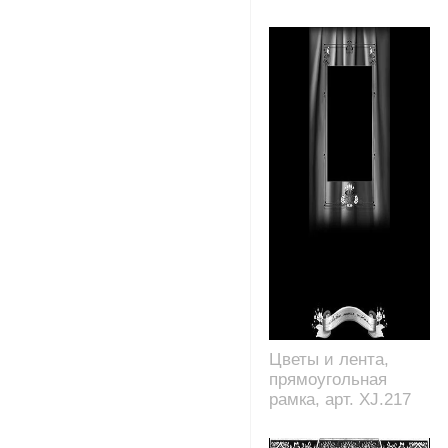
Цветы и лента,
прямоугольная
рамка, арт. XJ.217