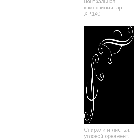
центральная
композиция, арт.
XP.140
Спирали и листья,
угловой орнамент,