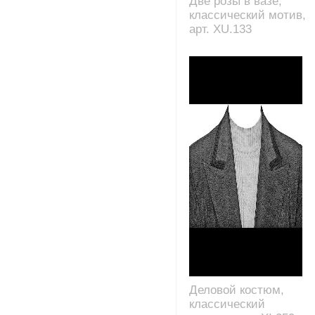
Две розы в вазе,
классический мотив,
арт. XU.133
Деловой костюм,
классический