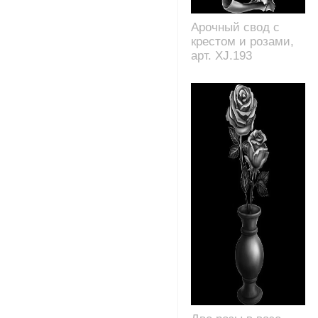
Арочный свод с
крестом и розами,
арт. XJ.193