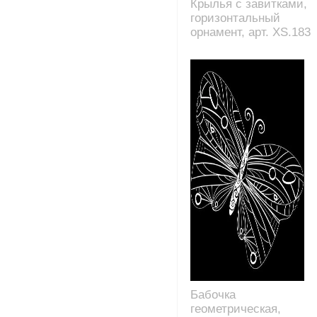
Крылья с завитками,
горизонтальный
орнамент, арт. XS.183
Бабочка
геометрическая,