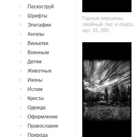
Пескоструй
Шрифты
Горные вершины,
хвойный лес и озеро,
Эпитафии
арт. XL.395
Ангелы
Виньетки
Военным
Детям
Животные
Иконы
Ислам
Кресты
Одежда
Оформление
Православие
Природа