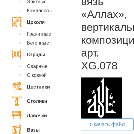
вязь
Элитные
Комплексы
«Аллах»,
Цоколя
вертикаль
Гранитные
композици
Бетонные
арт.
Ограды
XG.078
Сварные
С ковкой
Цветники
Столики
Лавочки
Скачать файл
Вазы