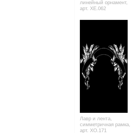
линейный орнамент,
арт. XE.062
Лавр и лента,
симметричная рамка,
арт. XO.171