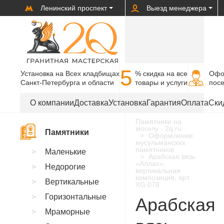
Ленинский проспект
Выезд менеджера
5
Установка на Всех кладбищах
% cкидка на все
Офо
Санкт-Петербурга и области
товары и услуги
пос
О компании
Доставка
Установка
Гарантия
Оплата
Ски
Памятники на
могилу - 2q.ru
Памятники
Оформление
мусульманских
памятников
Маленькие
Арабская вязь
«Аллах»,
Недорогие
вертикальная
композиция, арт.
Вертикальные
XG.078
Горизонтальные
Арабская
Мраморные