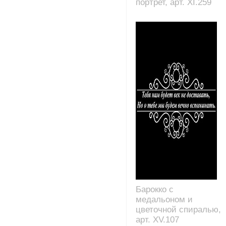
портрет, арт. XI.259
Барокко с
медальоном и
цветочной спиралью,
арт. XV.107