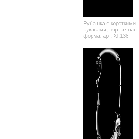
Рубашка с короткими
рукавами, портретная
форма, арт. XI.138