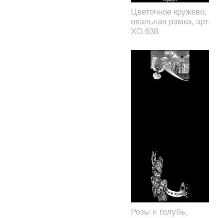
Цветочное кружево,
овальная рамка, арт.
XO.638
Розы и голубь,