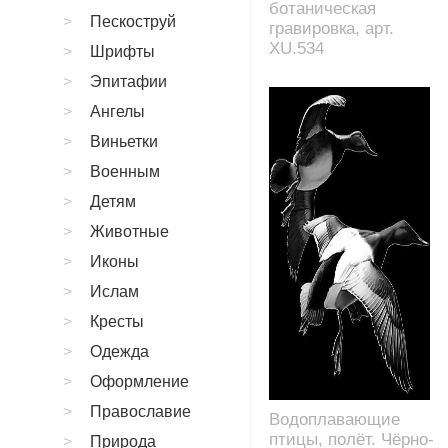
ботаническая
Пескоструй
гравировка, арт.
XU.534
Шрифты
Эпитафии
Ангелы
Виньетки
Военным
Детям
Животные
Иконы
Ислам
Кресты
Одежда
Оформление
Православие
Водоплавающие
птицы, полёт. Чёрно-
Природа