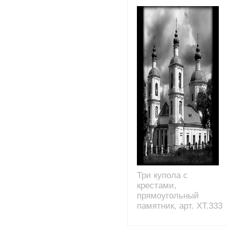
Три купола с
крестами,
прямоугольный
памятник, арт. XT.333