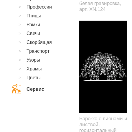
белая гравировка,
Профессии
арт. XN.124
Птицы
Рамки
Свечи
Скорбящая
Транспорт
Узоры
Храмы
Цветы
Сервис
Барокко с пионами и
листвой,
горизонтальный