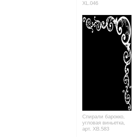
XL.046
Спирали барокко,
угловая виньетка,
арт. XB.583