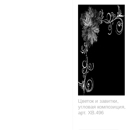
Цветок и завитки,
угловая композиция,
арт. XB.496