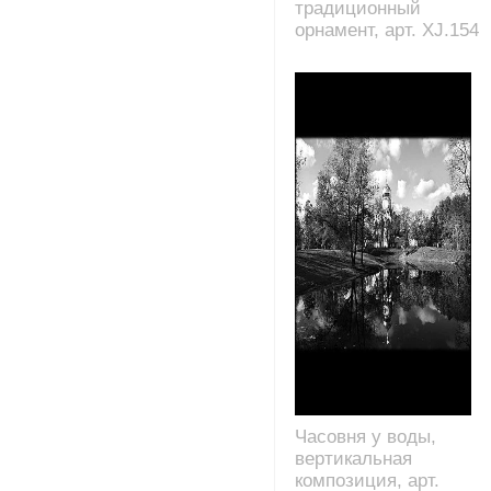
традиционный
орнамент, арт. XJ.154
Часовня у воды,
вертикальная
композиция, арт.