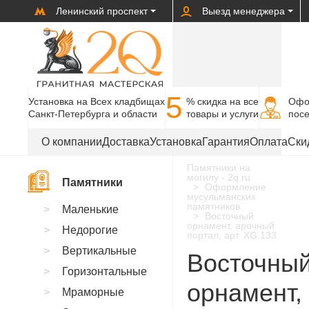
Ленинский проспект
Выезд менеджера
5
Установка на Всех кладбищах
% cкидка на все
Офо
Санкт-Петербурга и области
товары и услуги
пос
О компании
Доставка
Установка
Гарантия
Оплата
Ски
Памятники на
могилу - 2q.ru
Памятники
Оформление
мусульманских
памятников
Маленькие
Восточный
орнамент, арочный
Недорогие
портал, арт. XG.133
Вертикальные
Восточны
Горизонтальные
орнамент,
Мраморные