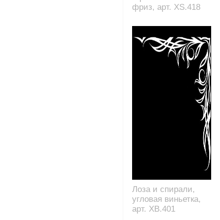
фриз, арт. XS.418
Лоза и спирали,
угловая виньетка,
арт. XB.401