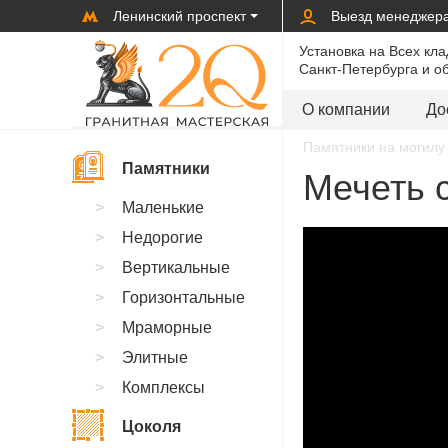
Ленинский проспект
Выезд менеджер
Установка на Всех кл
Санкт-Петербурга и о
О компании
До
Памятники на могилу 
Памятники
Мечеть с
Маленькие
Недорогие
Вертикальные
Горизонтальные
Мраморные
Элитные
Комплексы
Цоколя