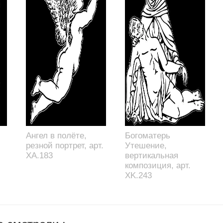
Ангел в полёте,
Богоматерь
резной портрет, арт.
Утешение,
XA.183
вертикальная
композиция, арт.
XK.243