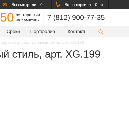
Вы смотрели:
0
Ваша корзина:
0 шт.
50
лет гарантии
7 (812) 900-77-35
на памятник
Сроки
Портфолио
Контакты
наретами, реалистичный стиль, арт. XG.199
й стиль, арт. XG.199