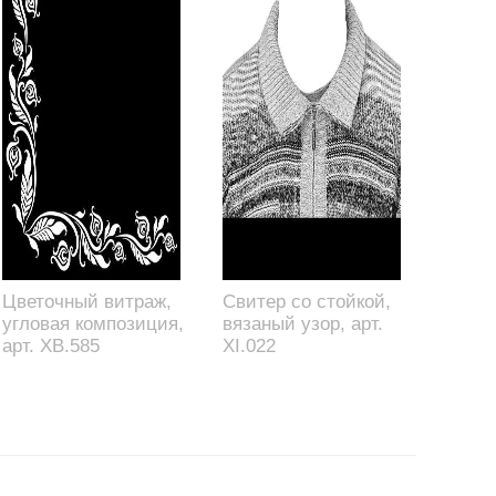
Цветочный витраж,
Свитер со стойкой,
угловая композиция,
вязаный узор, арт.
арт. XB.585
XI.022