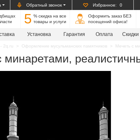
а
Обратный звонок
Избранное:
0
5
адбищах
% cкидка на все
Оформить заказ БЕЗ
бласти
товары и услуги
посещений офиса!
ставка
Установка
Гарантия
Оплата
Скидки
- 2q.ru
Оформление мусульманских памятников
Мечеть с ми
 минаретами, реалистичны