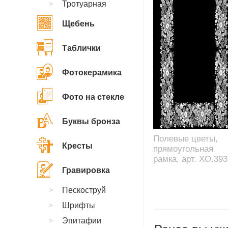
Тротуарная
Щебень
Таблички
Фотокерамика
Фото на стекле
Буквы бронза
Полевые цветы,
Кресты
прямоугольная
рамка, арт. XO.393
Гравировка
Пескоструй
Шрифты
Эпитафии