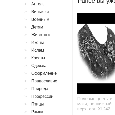
Ранее вы уже
Ангелы
Виньетки
Военным
Детям
Животные
Иконы
Ислам
Кресты
Одежда
Оформление
Православие
Природа
Профессии
Полевые цветы и
маки, волнистый
Птицы
верх, арт. XI.242
Рамки