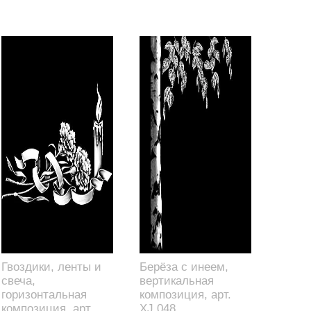
Гвоздики, ленты и
Берёза с инеем,
свеча,
вертикальная
горизонтальная
композиция, арт.
композиция, арт.
XJ.048