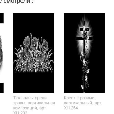
 смотрели :
Тюльпаны среди
Крест с розами,
травы, вертикальная
вертикальный, арт.
композиция, арт.
XH.264
XU.233