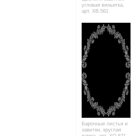
угловая виньетка,
арт. XB.561
Барочные листья и
завитки, круглая
рамка, арт. XO.621