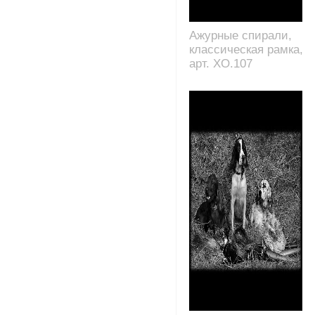
Ажурные спирали,
классическая рамка,
арт. XO.107