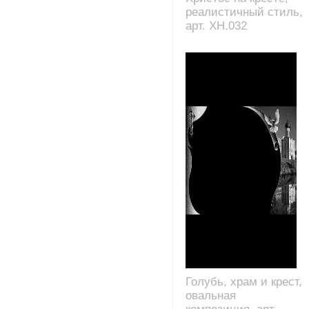
реалистичный стиль,
арт. XH.032
Голубь, храм и крест,
овальная