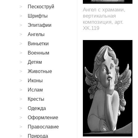
Пескоструй
Ангел с храмами,
вертикальная
Шрифты
композиция, арт.
Эпитафии
XK.119
Ангелы
Виньетки
Военным
Детям
Животные
Иконы
Ислам
Кресты
Одежда
Оформление
Православие
Природа