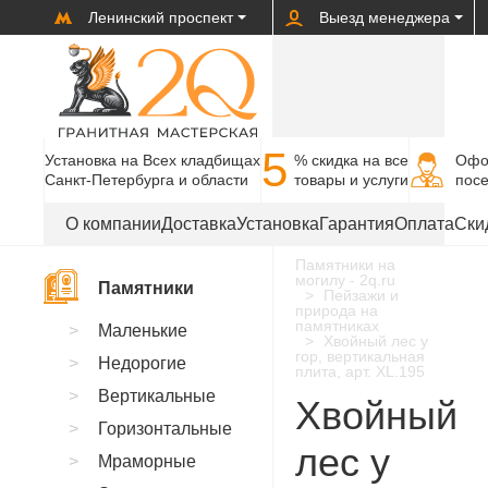
Ленинский проспект
Выезд менеджера
5
Установка на Всех кладбищах
% cкидка на все
Офо
Санкт-Петербурга и области
товары и услуги
пос
О компании
Доставка
Установка
Гарантия
Оплата
Ски
Памятники на
могилу - 2q.ru
Памятники
Пейзажи и
природа на
памятниках
Маленькие
Хвойный лес у
гор, вертикальная
Недорогие
плита, арт. XL.195
Вертикальные
Хвойный
Горизонтальные
лес у
Мраморные