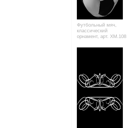
Футбольный мяч,
классический
орнамент, арт. XM.108