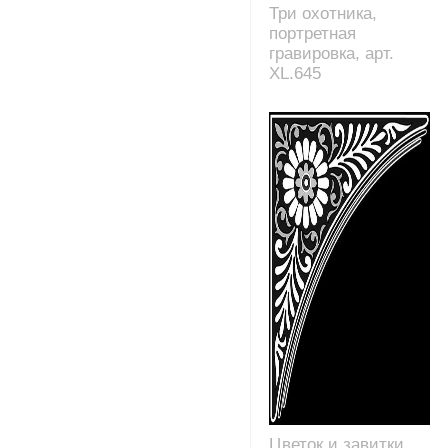
Три охотника,
портретная
гравировка, арт.
XL.645
Цветок и завитки,