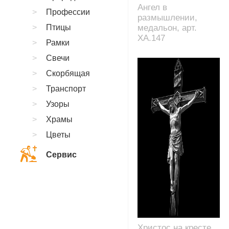
Ангел в
Профессии
размышлении,
Птицы
медальон, арт.
XA.147
Рамки
Свечи
Скорбящая
Транспорт
Узоры
Храмы
Цветы
Сервис
Христос на кресте,