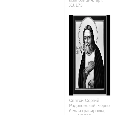
композиция, арт.
XJ.173
Святой Сергий
Радонежский, чёрно-
белая гравировка,