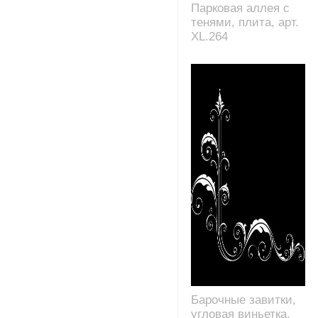
Парковая аллея с
тенями, плита, арт.
XL.264
Барочные завитки,
угловая виньетка,