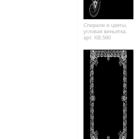
Спирали и цветы,
угловая виньетка,
арт. XB.580