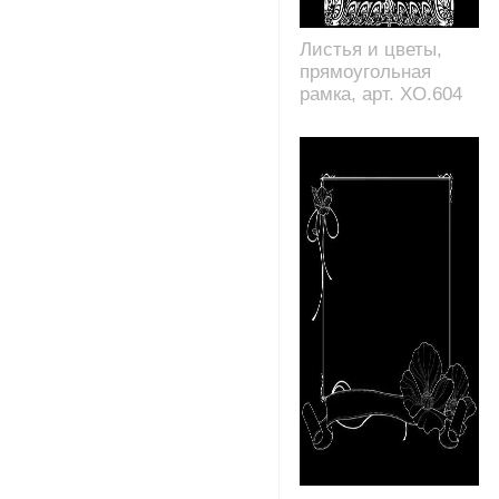
Листья и цветы,
прямоугольная
рамка, арт. XO.604