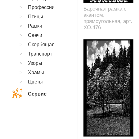
Профессии
Барочная рамка с
акантом,
Птицы
прямоугольная, арт.
Рамки
XO.476
Свечи
Скорбящая
Транспорт
Узоры
Храмы
Цветы
Сервис