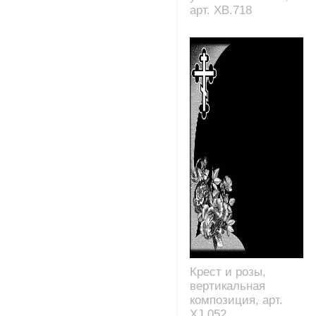
арт. XB.718
Крест и розы,
вертикальная
композиция, арт.
XJ.052