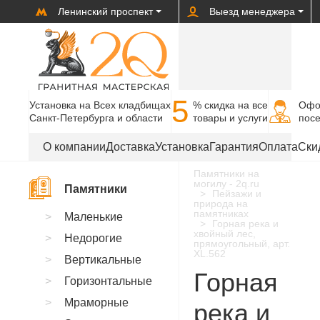
Ленинский проспект
Выезд менеджера
5
Установка на Всех кладбищах
% cкидка на все
Офо
Санкт-Петербурга и области
товары и услуги
пос
О компании
Доставка
Установка
Гарантия
Оплата
Ски
Памятники на
могилу - 2q.ru
Памятники
Пейзажи и
природа на
памятниках
Маленькие
Горная река и
хвойный лес,
Недорогие
прямоугольный, арт.
XL.562
Вертикальные
Горная
Горизонтальные
Мраморные
река и