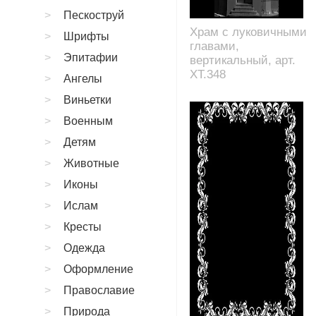
Пескоструй
Храм с луковичными
Шрифты
главами,
Эпитафии
вертикальный, арт.
XT.348
Ангелы
Виньетки
Военным
Детям
Животные
Иконы
Ислам
Кресты
Одежда
Оформление
Православие
Природа