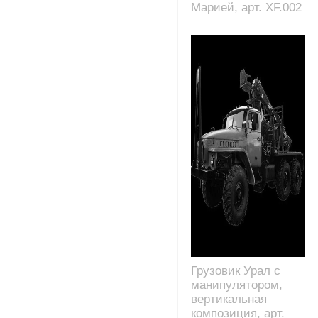
Марией, арт. XF.002
Грузовик Урал с
манипулятором,
вертикальная
композиция, арт.