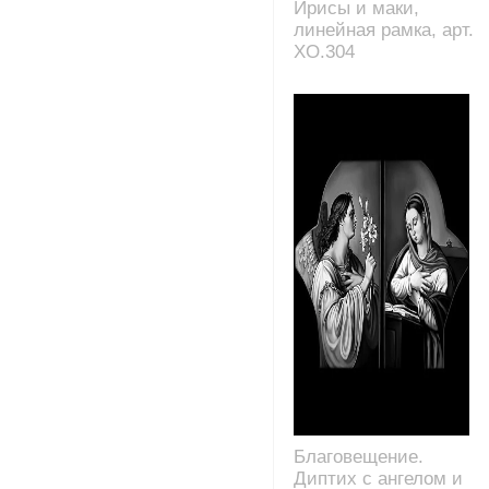
Ирисы и маки,
линейная рамка, арт.
XO.304
Благовещение.
Диптих с ангелом и