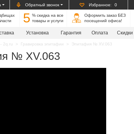
а
Обратный звонок
Избранное:
0
5
адбищах
% cкидка на все
Оформить заказ БЕЗ
бласти
товары и услуги
посещений офиса!
ставка
Установка
Гарантия
Оплата
Скидки
- 2q.ru
Гравировка эпитафии
Эпитафия № XV.063
я № XV.063