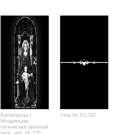
Богородица с
Узор № XS.332
Младенцем,
готический арочный
верх, арт. XK.275