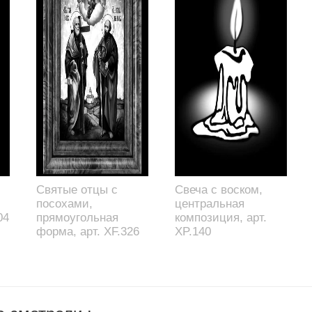
Святые отцы с
Свеча с воском,
посохами,
центральная
04
прямоугольная
композиция, арт.
форма, арт. XF.326
XP.140