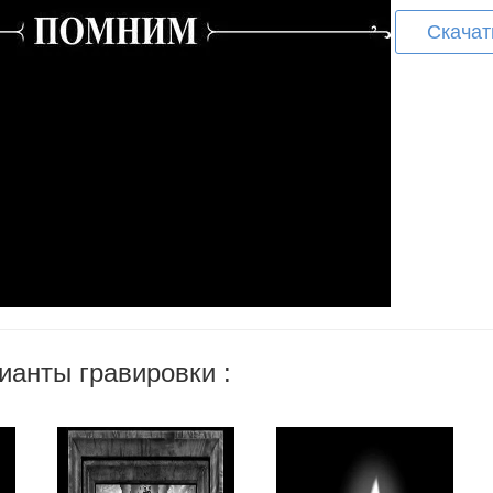
Скачат
ианты гравировки :