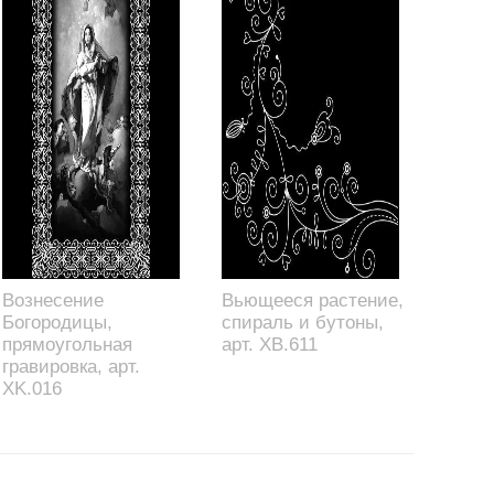
Вознесение
Вьющееся растение,
Богородицы,
спираль и бутоны,
прямоугольная
арт. XB.611
гравировка, арт.
XK.016