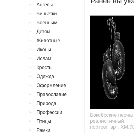
Ранее вы уже
Ангелы
Виньетки
Военным
Детям
Животные
Иконы
Ислам
Кресты
Одежда
Оформление
Православие
Природа
Профессии
Боксёрские перчат
реалистичный
Птицы
портрет, арт. XM.0
Рамки