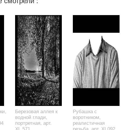
 смотрели :
ки,
Березовая аллея к
Рубашка с
водной глади,
воротником,
04
портретная, арт.
реалистичная
XL.571
резьба, арт. XI.092