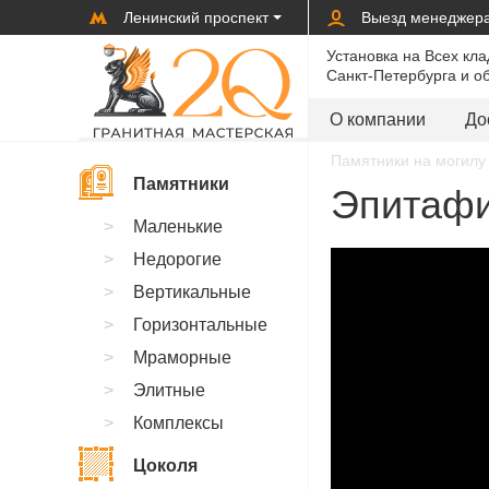
Ленинский проспект
Выезд менеджер
Установка на Всех кл
Санкт-Петербурга и о
О компании
До
Памятники на могилу 
Памятники
Эпитафи
Маленькие
Недорогие
Вертикальные
Горизонтальные
Мраморные
Элитные
Комплексы
Цоколя