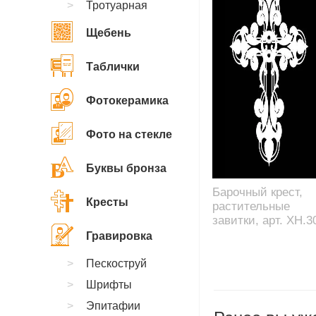
Тротуарная
Щебень
Таблички
Фотокерамика
Фото на стекле
Буквы бронза
Барочный крест,
Кресты
растительные
завитки, арт. XH.3
Гравировка
Пескоструй
Шрифты
Эпитафии