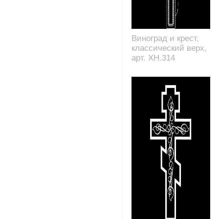
Виноград и крест,
классический верх,
арт. XH.314