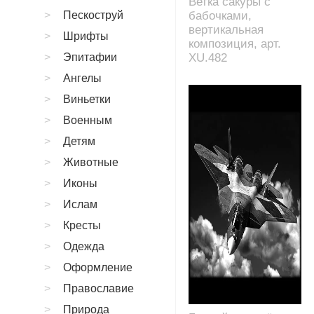
Ветка сакуры с
Пескоструй
бабочками,
вертикальная
Шрифты
композиция, арт.
Эпитафии
XU.482
Ангелы
Виньетки
Военным
Детям
Животные
Иконы
Ислам
Кресты
Одежда
Оформление
Православие
Природа