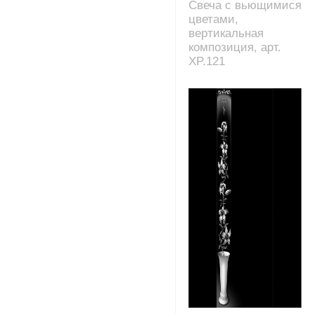
Свеча с вьющимися
цветами,
вертикальная
композиция, арт.
XP.121