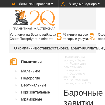
Ленинский проспект
Выезд менеджера
5
Установка на Всех кладбищах
% cкидка на все
Офо
Санкт-Петербурга и области
товары и услуги
пос
О компании
Доставка
Установка
Гарантия
Оплата
Ски
Памятники на
могилу - 2q.ru
Памятники
Рамки для
памятников и
гравировки
Маленькие
Барочные
завитки,
Недорогие
горизонтальная
рамка, арт. XO.708
Вертикальные
Барочные
Горизонтальные
Мраморные
завитки,