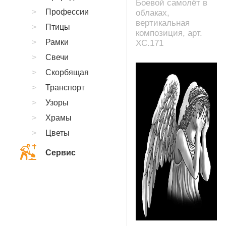
Боевой самолёт в
Профессии
облаках,
вертикальная
Птицы
композиция, арт.
Рамки
XC.171
Свечи
Скорбящая
Транспорт
Узоры
Храмы
Цветы
Сервис