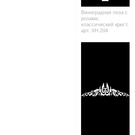
Виноградная лоза с
розами,
классический крест,
арт. XH.204