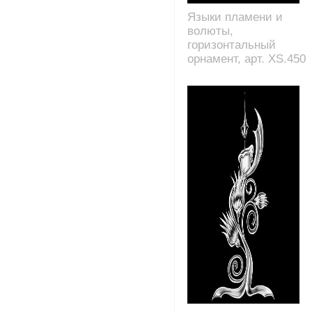
Языки пламени и
волюты,
горизонтальный
орнамент, арт. XS.450