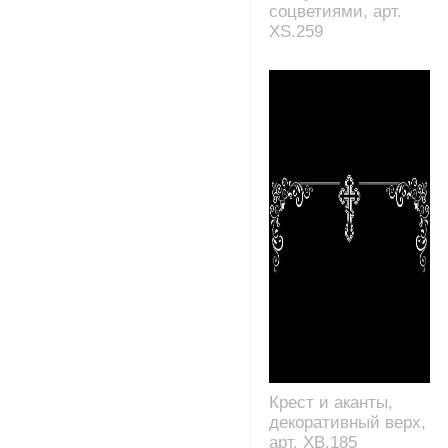
соцветиями, арт.
XS.259
Крест и аканты,
декоративный верх,
арт. XB.185