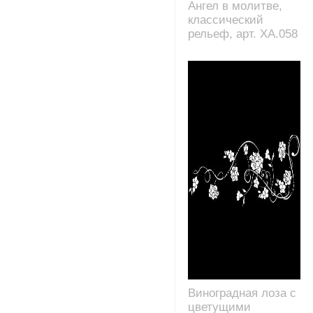
Ангел в молитве,
классический
рельеф, арт. XA.058
Виноградная лоза с
цветущими