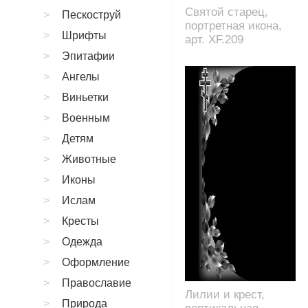
Святой старец,
Пескоструй
портретная икона,
Шрифты
арт. XF.209
Эпитафии
Ангелы
Виньетки
Военным
Детям
Животные
Иконы
Ислам
Кресты
Одежда
Оформление
Православие
Лилии и крест,
Природа