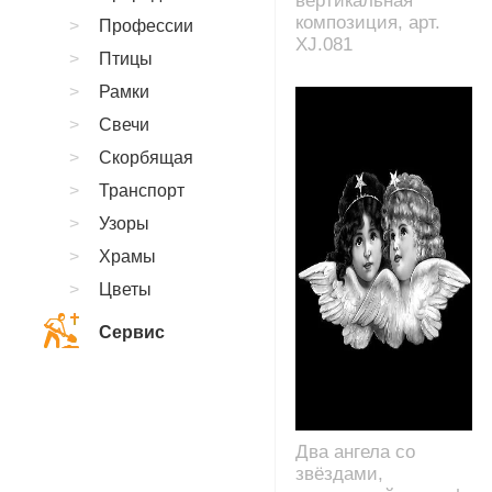
вертикальная
композиция, арт.
Профессии
XJ.081
Птицы
Рамки
Свечи
Скорбящая
Транспорт
Узоры
Храмы
Цветы
Сервис
Два ангела со
звёздами,