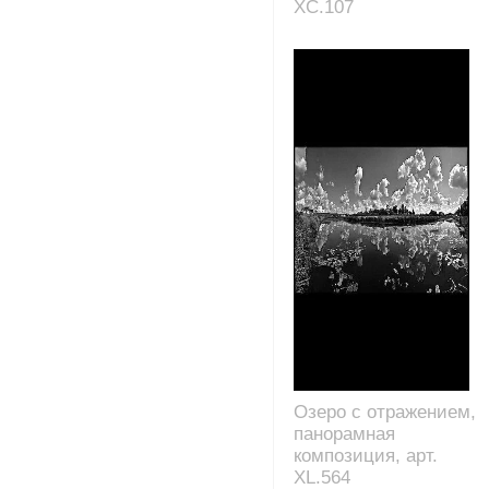
XC.107
Озеро с отражением,
панорамная
композиция, арт.
XL.564