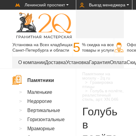
Ленинский проспект
Выезд менеджера
5
Установка на Всех кладбищах
% cкидка на все
Офо
Санкт-Петербурга и области
товары и услуги
пос
О компании
Доставка
Установка
Гарантия
Оплата
Ски
Памятники на
могилу - 2q.ru
Памятники
Гравировка
птицы
Голубь в полёте,
Маленькие
реалистичный
стиль, арт. XN.046
Недорогие
Голубь
Вертикальные
Горизонтальные
в
Мраморные