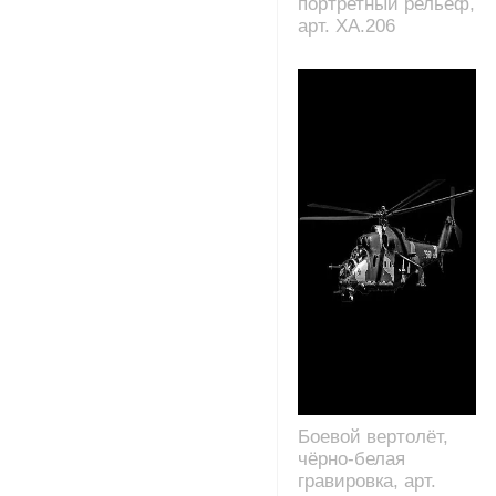
портретный рельеф,
арт. XA.206
Боевой вертолёт,
чёрно-белая
гравировка, арт.