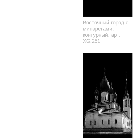
Восточный город с
минаретами,
контурный, арт.
XG.251