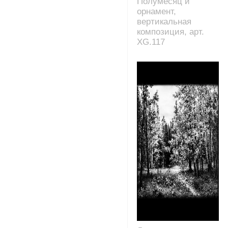
Полумесяц и
орнамент,
вертикальная
композиция, арт.
XG.117