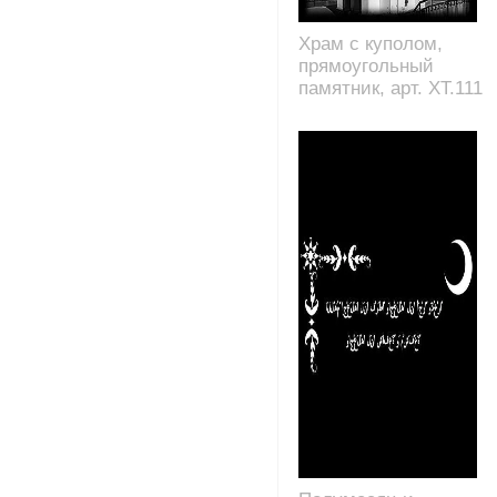
Храм с куполом,
прямоугольный
памятник, арт. XT.111