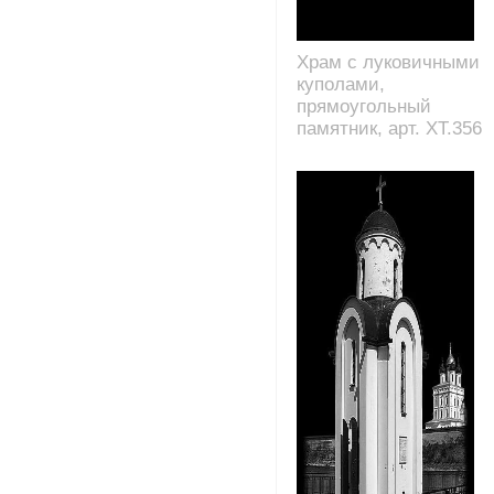
Храм с луковичными
куполами,
прямоугольный
памятник, арт. XT.356