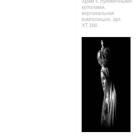
Храм с луковичными
куполами,
вертикальная
композиция, арт.
XT.166