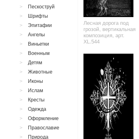
Пескоструй
Шрифты
Лесная дорога под
Эпитафии
грозой, вертикальная
Ангелы
композиция, арт.
XL.544
Виньетки
Военным
Детям
Животные
Иконы
Ислам
Кресты
Одежда
Оформление
Православие
Природа