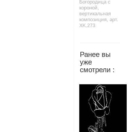
Богородица с
короной,
вертикальная
композиция, арт.
XK.273
Ранее вы
уже
смотрели :