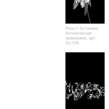
Розы с бутонами,
ботаническая
гравировка, арт.
XU.534