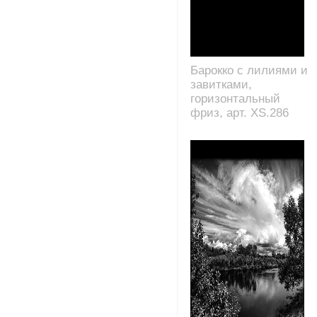
Барокко с лилиями и
завитками,
горизонтальный
фриз, арт. XS.286