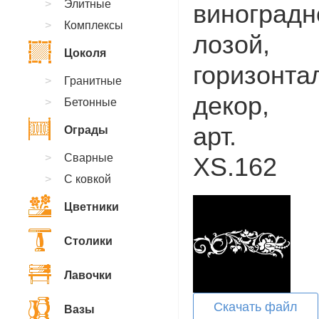
Элитные
виноградн
Комплексы
лозой,
Цоколя
горизонта
Гранитные
декор,
Бетонные
арт.
Ограды
Сварные
XS.162
С ковкой
Цветники
Столики
Лавочки
Скачать файл
Вазы