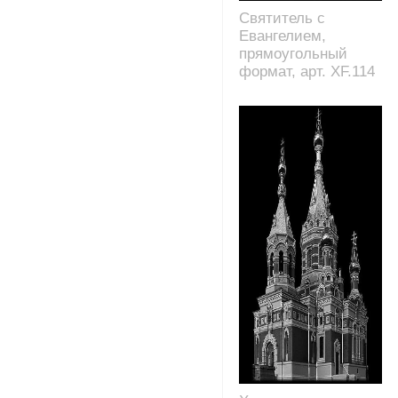
Святитель с
Евангелием,
прямоугольный
формат, арт. XF.114