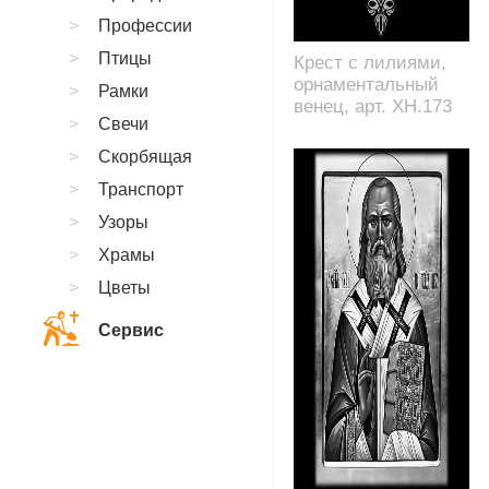
Профессии
Птицы
Крест с лилиями,
орнаментальный
Рамки
венец, арт. XH.173
Свечи
Скорбящая
Транспорт
Узоры
Храмы
Цветы
Сервис