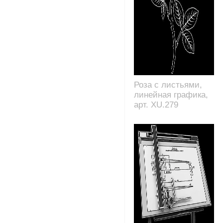
Роза с листьями,
линейная графика,
арт. XU.279