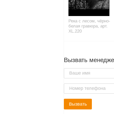
Река с лесом, чёрно-
белая гравюра, арт.
XL.220
Вызвать менедж
Вызвать