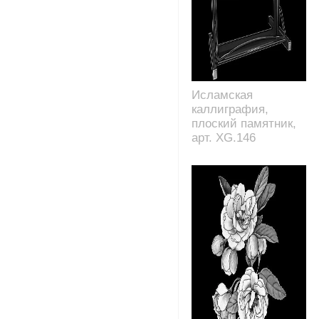
Исламская
каллиграфия,
плоский памятник,
арт. XG.146