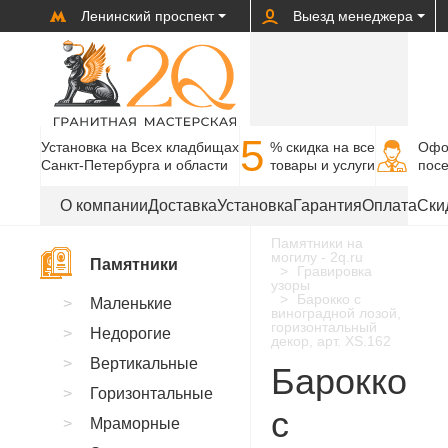
Ленинский проспект
Выезд менеджера
5
Установка на Всех кладбищах
% cкидка на все
Офо
Санкт-Петербурга и области
товары и услуги
пос
О компании
Доставка
Установка
Гарантия
Оплата
Ски
Памятники на
могилу - 2q.ru
Памятники
Гравировка
узоры
Барокко с
Маленькие
виноградной лозой,
горизонтальный
Недорогие
декор, арт. XS.162
Вертикальные
Барокко
Горизонтальные
с
Мраморные