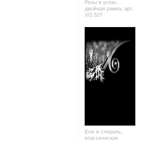
Розы в углах,
двойная рамка, арт.
XO.527
Ели и спираль,
классическая