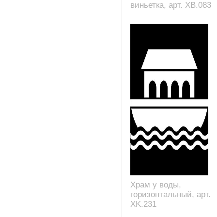
виньетка, арт. XB.083
Храм у воды,
горизонтальный, арт.
XK.231