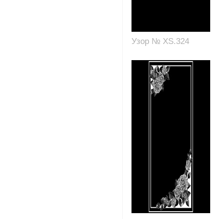
Узор № XS.324