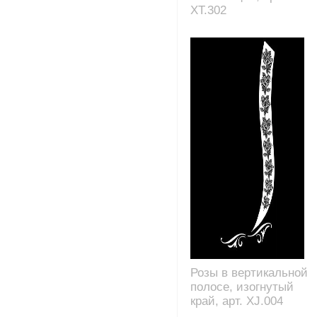
XT.302
Розы в вертикальной
полосе, изогнутый
край, арт. XJ.004