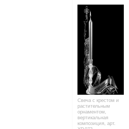
Свеча с крестом и
растительным
орнаментом,
вертикальная
композиция, арт.