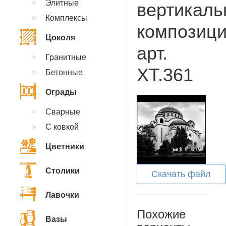
Элитные
вертикаль
Комплексы
композици
Цоколя
арт.
Гранитные
XT.361
Бетонные
Ограды
Сварные
С ковкой
Цветники
Столики
Скачать файл
Лавочки
Похожие
Вазы