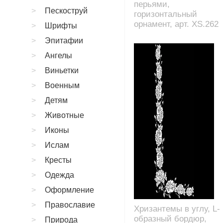
перьями,
Пескоструй
горизонтальный
орнамент, арт. XS.262
Шрифты
Эпитафии
Ангелы
Виньетки
Военным
Детям
Животные
Иконы
Ислам
Кресты
Одежда
Оформление
Православие
Хризантемы в углу, L-
образный бордюр,
Природа