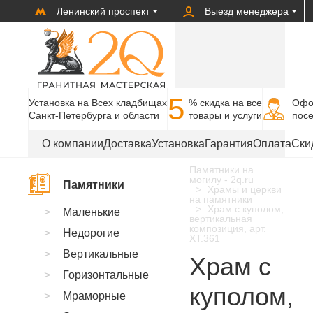
Ленинский проспект
Выезд менеджера
5
Установка на Всех кладбищах
% cкидка на все
Офо
Санкт-Петербурга и области
товары и услуги
пос
О компании
Доставка
Установка
Гарантия
Оплата
Ски
Памятники на
могилу - 2q.ru
Памятники
Храмы и церкви
на памятники
Храм с куполом,
Маленькие
вертикальная
композиция, арт.
Недорогие
XT.361
Вертикальные
Храм с
Горизонтальные
куполом,
Мраморные