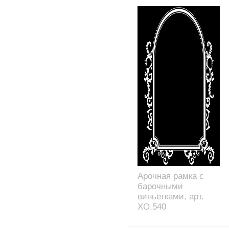
Арочная рамка с
барочными
виньетками, арт.
XO.540