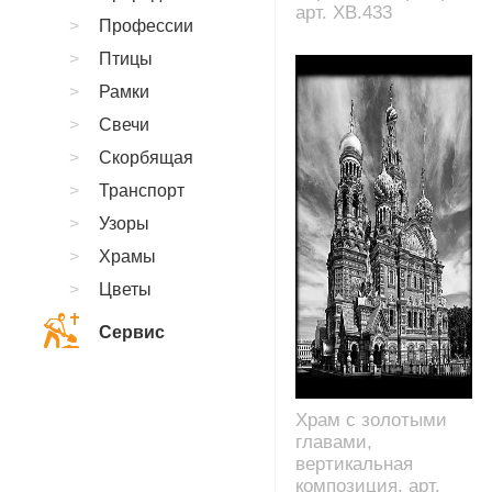
арт. XB.433
Профессии
Птицы
Рамки
Свечи
Скорбящая
Транспорт
Узоры
Храмы
Цветы
Сервис
Храм с золотыми
главами,
вертикальная
композиция, арт.