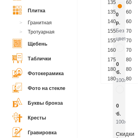
135
60
Плитка
135
60
0
140
60
Гранитная
р.
Без
155
70
Тротуарная
цветника
155
70
Щебень
160
70
7
Таблички
175
80
800
180
80
руб.
Фотокерамика
180
80
100x50x5
Фото на стекле
5
Буквы бронза
000
руб.
Кресты
100x50x8
Гравировка
Скидки