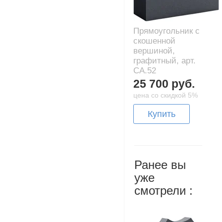
Прямоугольник с
скошенной
вершиной,
графитный, арт.
CA.52
25 700 руб.
цена со скидкой 5%
Купить
Ранее вы
уже
смотрели :