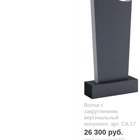
Волна с
закруглением,
вертикальный
монумент, арт. CA.17
26 300 руб.
цена со скидкой 5%