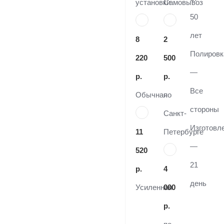
установки
Самовывоз
50
лет
8
2
Полировк
220
500
—
р.
р.
Все
Обычная
по
стороны
Санкт-
Изготовл
11
Петербурге
—
520
21
р.
4
день
Усиленная
000
р.