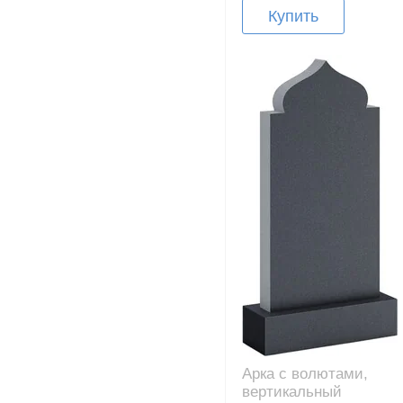
Купить
Арка с волютами,
вертикальный