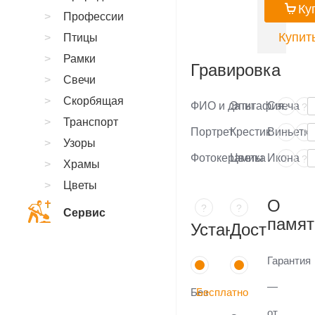
Ку
Профессии
Купить
Птицы
Рамки
Гравировка
Свечи
Скорбящая
ФИО и даты
Эпитафия
Свеча
?
?
Транспорт
Портрет
Крестик
Виньетка
?
?
Узоры
Фотокерамика
Цветы
Икона
?
?
Храмы
Цветы
О
?
?
Сервис
памят
Установка
Доставка
Гарантия
—
Без
Бесплатно
от