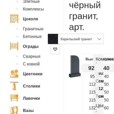
Элитные
чёрный
Комплексы
гранит,
Цоколя
арт.
Гранитные
CA.22
Бетонные
Карельский гранит
Ограды
Сварные
Комплек
Высота
Ширина
:
С ковкой
92
40
80x40x
Цветники
95
40
Стелла
см.
112
50
Столики
12x50x
115
50
Тумба
см.
Лавочки
115
50
Цветник
132
60
:
Вазы