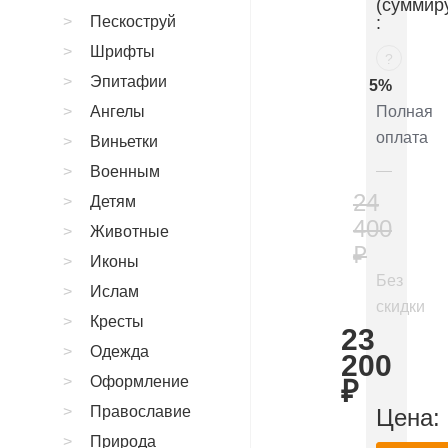
(суммир
Пескоструй
:
Шрифты
?
Эпитафии
5%
Ангелы
Полная
оплата
Виньетки
Военным
24
Детям
400
Животные
₽
Иконы
Без
Ислам
скидки
Кресты
23
Одежда
200
Оформление
₽
Православие
Цена:
Природа