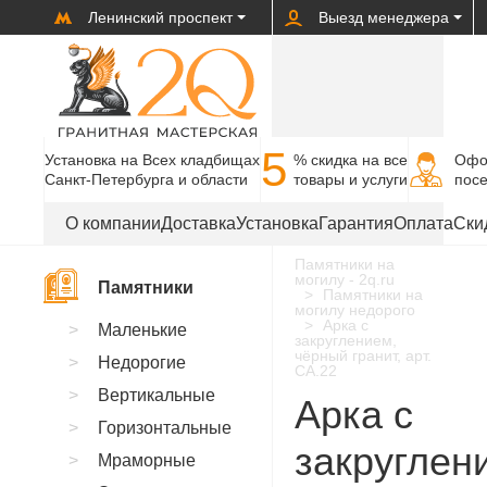
Ленинский проспект
Выезд менеджера
5
Установка на Всех кладбищах
% cкидка на все
Офо
Санкт-Петербурга и области
товары и услуги
пос
О компании
Доставка
Установка
Гарантия
Оплата
Ски
Памятники на
могилу - 2q.ru
Памятники
Памятники на
могилу недорого
Арка с
Маленькие
закруглением,
чёрный гранит, арт.
Недорогие
CA.22
Вертикальные
Арка с
Горизонтальные
закруглен
Мраморные