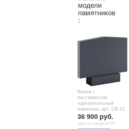
модели
памятников
:
Волна с
постаментом,
горизонтальный
памятник, арт. CB.13
36 900 руб.
цена со скидкой 5%