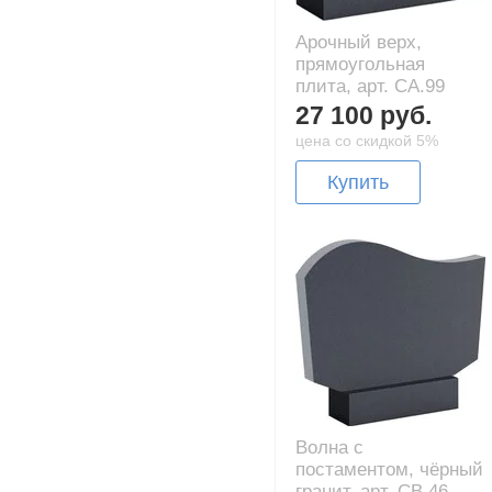
Арочный верх,
прямоугольная
плита, арт. CA.99
27 100 руб.
цена со скидкой 5%
Купить
Волна с
постаментом, чёрный
гранит, арт. CB.46