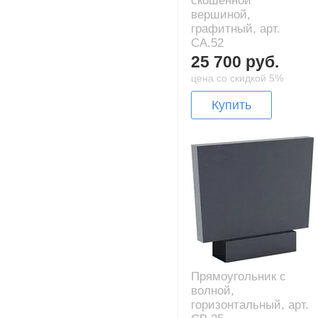
скошенной
вершиной,
графитный, арт.
CA.52
25 700 руб.
цена со скидкой 5%
Купить
Прямоугольник с
волной,
горизонтальный, арт.