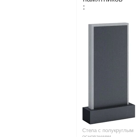
:
Стела с полукруглым
основанием,