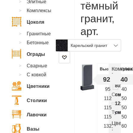
Элитные
тёмный
Комплексы
гранит,
Цоколя
арт.
Гранитные
CA.95
Бетонные
Карельский гранит
Ограды
Сварные
Комплек
Высота
Ширина
:
С ковкой
92
40
80x40x
Цветники
95
40
Стелла
см.
112
50
Столики
12x50x
115
50
Тумба
см.
Лавочки
115
50
Цветник
132
60
:
Вазы