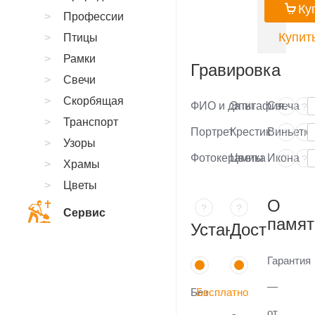
Ку
Профессии
Купить
Птицы
Рамки
Гравировка
Свечи
Скорбящая
ФИО и даты
Эпитафия
Свеча
?
?
Транспорт
Портрет
Крестик
Виньетка
?
?
Узоры
Фотокерамика
Цветы
Икона
?
?
Храмы
Цветы
О
?
?
Сервис
памят
Установка
Доставка
Гарантия
—
Без
Бесплатно
от