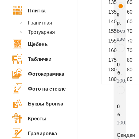
135
60
Плитка
135
60
0
140
60
Гранитная
р.
Без
155
70
Тротуарная
цветника
155
70
Щебень
160
70
7
Таблички
175
80
800
180
80
руб.
Фотокерамика
180
80
100x50x5
Фото на стекле
5
Буквы бронза
000
руб.
Кресты
100x50x8
Гравировка
Скидки