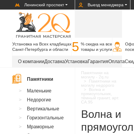
Ленинский проспект
Выезд менеджера
5
Установка на Всех кладбищах
% cкидка на все
Офо
Санкт-Петербурга и области
товары и услуги
пос
О компании
Доставка
Установка
Гарантия
Оплата
Ски
Памятники на
могилу - 2q.ru
Памятники
Памятники на
могилу недорого
Волна и
Маленькие
прямоугольник,
тёмный гранит, арт.
Недорогие
CA.95
Вертикальные
Волна и
Горизонтальные
прямоугол
Мраморные