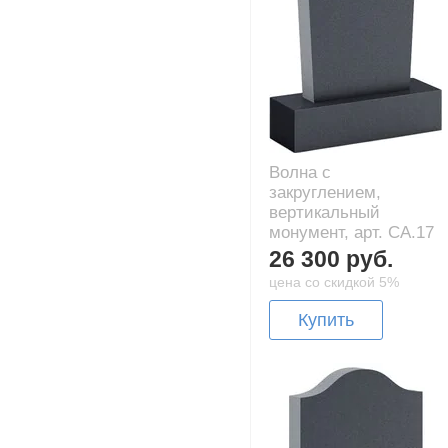
Волна с
закруглением,
вертикальный
монумент, арт. CA.17
26 300 руб.
цена со скидкой 5%
Купить