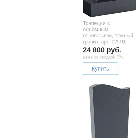
Трапеция с
объёмным
основанием, тёмный
гранит, арт. CA.91
24 800 руб.
цена со скидкой 5%
Купить