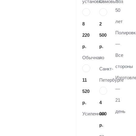
установки
Самовывоз
50
лет
8
2
Полировк
220
500
—
р.
р.
Все
Обычная
по
стороны
Санкт-
Изготовл
11
Петербурге
—
520
21
р.
4
день
Усиленная
000
р.