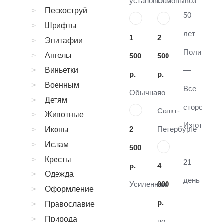
установки
Самовывоз
Пескоструй
50
Шрифты
лет
1
2
Эпитафии
Полировка
Ангелы
500
500
Виньетки
—
р.
р.
Военным
Все
Обычная
по
Детям
стороны
Санкт-
Животные
Изготовле
2
Петербурге
Иконы
—
Ислам
500
Кресты
21
р.
4
Одежда
день
Усиленная
000
Оформление
р.
Православие
Природа
по