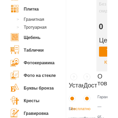
Без
Плитка
скидки
9
Гранитная
500
Тротуарная
₽
Щебень
Цена:
Таблички
Ку
Купить
Фотокерамика
О
Фото на стекле
?
?
товаре
Установка
Доставка
Буквы бронза
Гарантия
Кресты
—
Без
Бесплатно
Гравировка
от