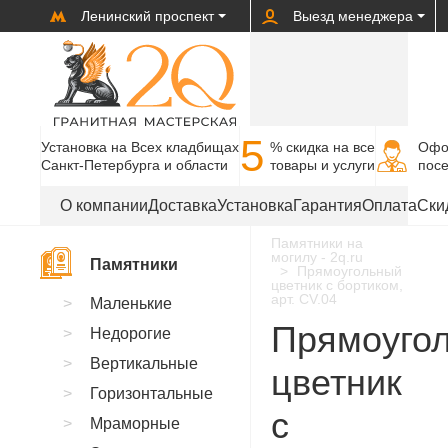
Ленинский проспект
Выезд менеджера
5
Установка на Всех кладбищах
% cкидка на все
Офо
Санкт-Петербурга и области
товары и услуги
пос
О компании
Доставка
Установка
Гарантия
Оплата
Ски
Памятники на
могилу - 2q.ru
Памятники
Прямоугольный
цветник с бортиком,
арт. CV.04
Маленькие
Прямоуго
Недорогие
Вертикальные
цветник
Горизонтальные
с
Мраморные