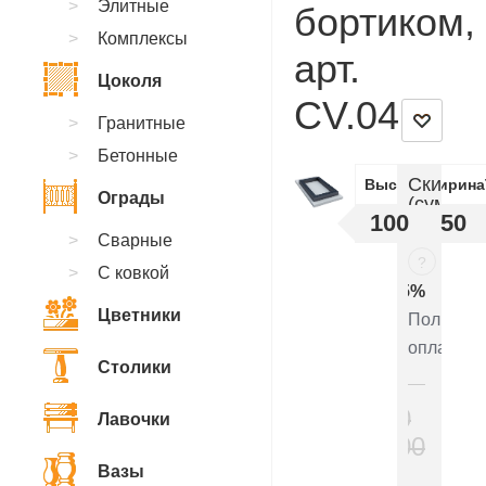
Элитные
бортиком,
Комплексы
арт.
Цоколя
CV.04
Гранитные
Бетонные
Скидки
Высота
Ширина
Ограды
(суммир
100
50
:
Сварные
?
С ковкой
5%
Цветники
Полная
оплата
Столики
10
Лавочки
000
₽
Вазы