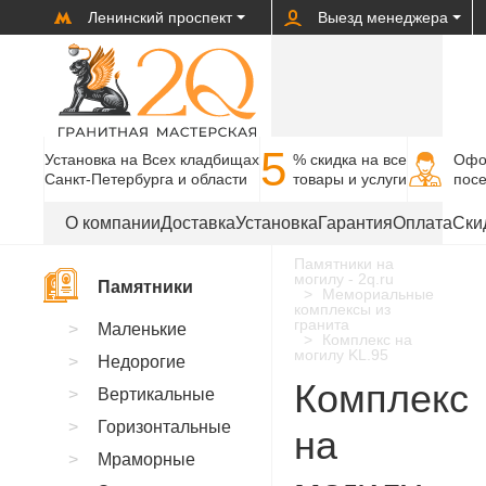
Ленинский проспект
Выезд менеджера
5
Установка на Всех кладбищах
% cкидка на все
Офо
Санкт-Петербурга и области
товары и услуги
пос
О компании
Доставка
Установка
Гарантия
Оплата
Ски
Памятники на
могилу - 2q.ru
Памятники
Мемориальные
комплексы из
гранита
Маленькие
Комплекс на
могилу KL.95
Недорогие
Комплекс
Вертикальные
Горизонтальные
на
Мраморные