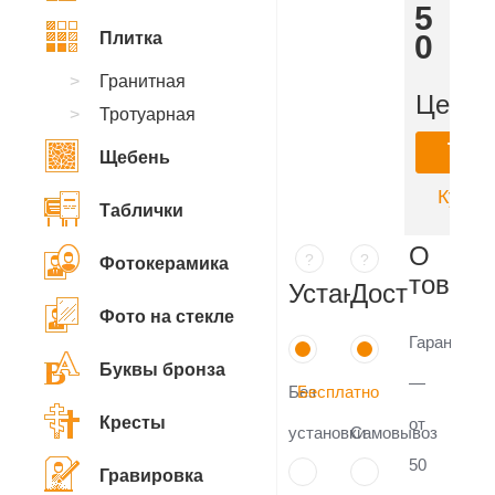
365
Плитка
600
₽
Гранитная
Цена:
Тротуарная
Ку
Щебень
Купить
Таблички
О
?
?
Фотокерамика
товаре
Установка
Доставка
Фото на стекле
Гарантия
Буквы бронза
—
Без
Бесплатно
Кресты
от
установки
Самовывоз
50
Гравировка