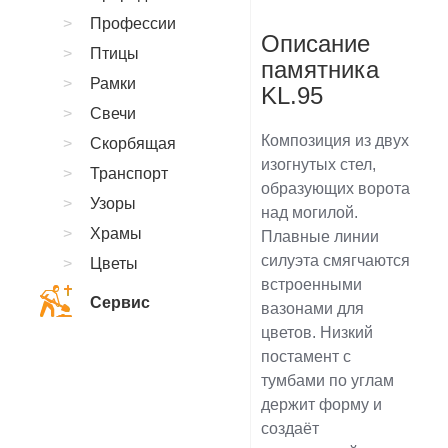
Профессии
Описание
Птицы
памятника
Рамки
KL.95
Свечи
Композиция из двух
Скорбящая
изогнутых стел,
Транспорт
образующих ворота
Узоры
над могилой.
Храмы
Плавные линии
силуэта смягчаются
Цветы
встроенными
Сервис
вазонами для
цветов. Низкий
постамент с
тумбами по углам
держит форму и
создаёт