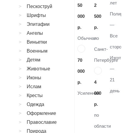
лет
50
2
Пескоструй
Полировка
Шрифты
000
500
Эпитафии
—
р.
р.
Ангелы
Все
Обычная
по
Виньетки
стороны
Санкт-
Военным
Изготовле
Детям
70
Петербурге
Животные
—
000
Иконы
21
р.
4
Ислам
день
Усиленная
000
Кресты
р.
Одежда
Оформление
по
Православие
области
Природа