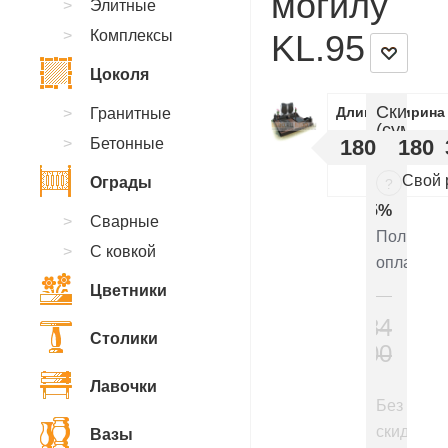
могилу
Элитные
Комплексы
KL.95
Цоколя
Скидки
Длинна
Ширина
Гранитные
(суммир
Бетонные
180
180
:
Свой 
Ограды
?
5%
Сварные
Полная
С ковкой
оплата
Цветники
384
Столики
800
₽
Лавочки
Без
скидки
Вазы