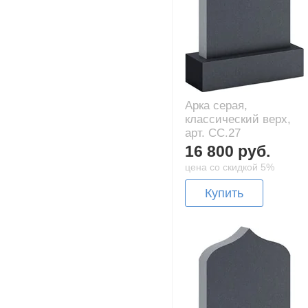
Арка серая,
классический верх,
арт. CC.27
16 800 руб.
цена со скидкой 5%
Купить