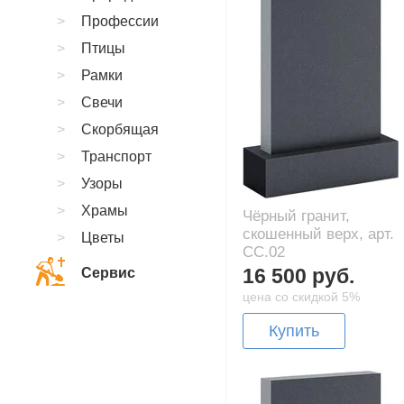
Профессии
Птицы
Рамки
Свечи
Скорбящая
Транспорт
Узоры
Храмы
Чёрный гранит,
скошенный верх, арт.
Цветы
CC.02
16 500 руб.
Сервис
цена со скидкой 5%
Купить