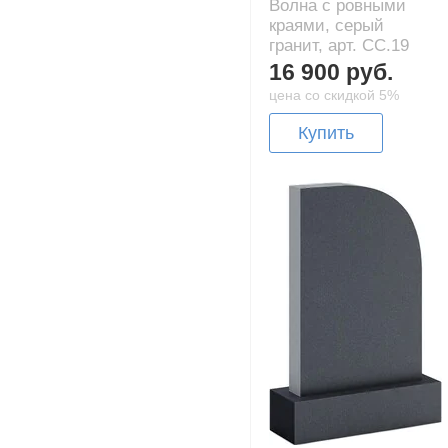
Волна с ровными
краями, серый
гранит, арт. CC.19
16 900 руб.
цена со скидкой 5%
Купить