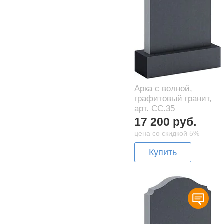
Арка с волной,
графитовый гранит,
арт. CC.35
17 200 руб.
цена со скидкой 5%
Купить