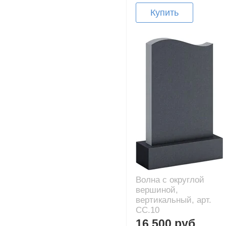
Купить
Волна с округлой
вершиной,
вертикальный, арт.
CC.10
16 500 руб.