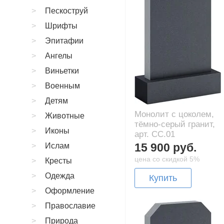
Пескоструй
Шрифты
Эпитафии
Ангелы
Виньетки
Военным
Детям
Монолит с цоколем,
Животные
тёмно-серый гранит,
Иконы
арт. CC.01
15 900 руб.
Ислам
цена со скидкой 5%
Кресты
Одежда
Купить
Оформление
Православие
Природа