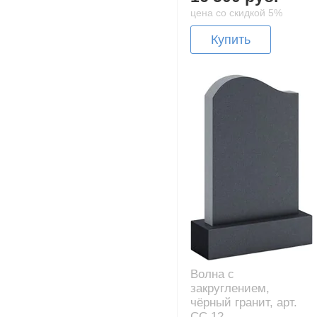
цена со скидкой 5%
Купить
Волна с
закруглением,
чёрный гранит, арт.
CC.12