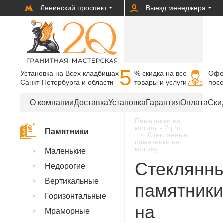
Ленинский проспект
Выезд менеджера
5
Установка на Всех кладбищах
% cкидка на все
Офо
Санкт-Петербурга и области
товары и услуги
пос
О компании
Доставка
Установка
Гарантия
Оплата
Ски
Памятники на
могилу - 2q.ru
Памятники
Стеклянные
памятники на
могилу
Маленькие
Стеклянн
Недорогие
Вертикальные
памятники
Горизонтальные
на
Мраморные