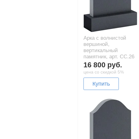
Арка с волнистой
вершиной,
вертикальный
памятник, арт. CC.26
16 800 руб.
цена со скидкой 5%
Купить