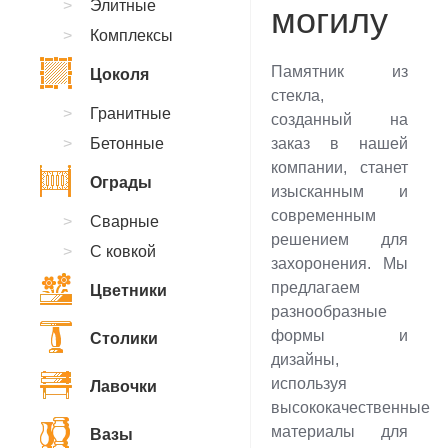
Элитные
могилу
Комплексы
Памятник из
Цоколя
стекла,
Гранитные
созданный на
Бетонные
заказ в нашей
компании, станет
Ограды
изысканным и
современным
Сварные
решением для
С ковкой
захоронения. Мы
предлагаем
Цветники
разнообразные
формы и
Столики
дизайны,
используя
Лавочки
высококачественные
материалы для
Вазы