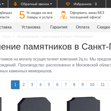
а
Обратный звонок
Избранное:
0
5
адбищах
% cкидка на все
Оформить заказ БЕЗ
бласти
товары и услуги
посещений офиса!
ставка
Установка
Гарантия
Оплата
Скидки
- 2q.ru
Изготовление памятников в Санкт-Петербурге
ление памятников в Санкт-
тников на могилу осуществляет компания 2q.ru. Мы предла
рождений. Производство расположено в Московской обла
нных каменных мемориалов.
1
2
3
4
5
6
7
8
9
10
11