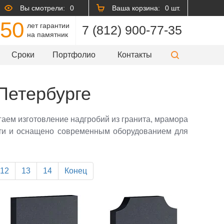
Вы смотрели:
0
Ваша корзина:
0 шт.
50
лет гарантии
7 (812) 900-77-35
на памятник
Сроки
Портфолио
Контакты
Петербурге
гаем изготовление надгробий из гранита, мрамора
сти и оснащено современным оборудованием для
12
13
14
Конец