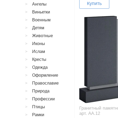
Купить
Ангелы
Виньетки
Военным
Детям
Животные
Иконы
Ислам
Кресты
Одежда
Оформление
Православие
Природа
Профессии
Птицы
Гранитный памятн
арт. AA.12
Рамки