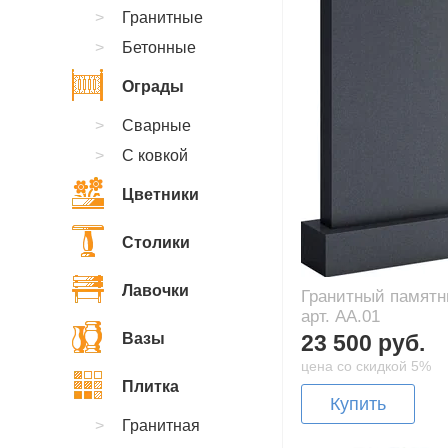
Гранитные
Бетонные
Ограды
Сварные
С ковкой
Цветники
Столики
Лавочки
Гранитный памятн
арт. AA.01
Вазы
23 500 руб.
цена со скидкой 5%
Плитка
Купить
Гранитная