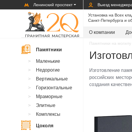
Ленинский проспект
Выезд менеджер
Установка на Всех кл
Санкт-Петербурга и о
О компании
До
Памятники на могилу 
Памятники
Изготов
Маленькие
Недорогие
Изготовление памя
российских место
Вертикальные
создания качестве
Горизонтальные
Мраморные
Элитные
Комплексы
Цоколя