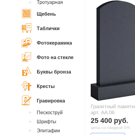
Тротуарная
Щебень
Таблички
Фотокерамика
Фото на стекле
Буквы бронза
Кресты
Гравировка
Гранитный памятн
арт. AA.06
Пескоструй
25 400 руб.
Шрифты
цена со скидкой 5%
Эпитафии